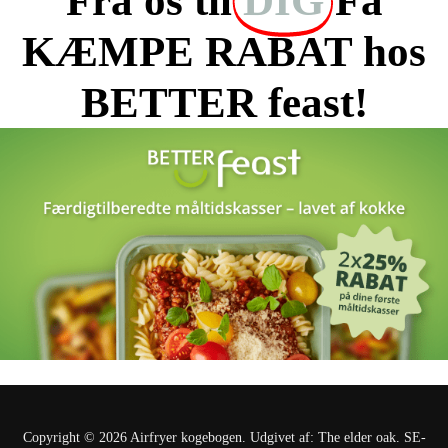
Fra os til
DIG
Få
KÆMPE RABAT hos
BETTER feast!
Copyright © 2026 Airfryer kogebogen. Udgivet af: The elder oak. SE-