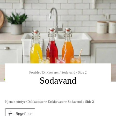
Forside
/
Drikkevarer
/
Sodavand
/ Side 2
Sodavand
Hjem
»
Airfryer Delikatesser
»
Drikkevarer
»
Sodavand
»
Side 2
Søgefilter