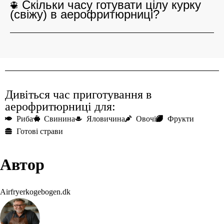
Скільки часу готувати цілу курку
(свіжу) в аерофритюрниці?
Дивіться час приготування в
аерофритюрниці для:
Риба
Свинина
Яловичина
Овочі
Фрукти
Готові страви
Автор
Airfryerkogebogen.dk