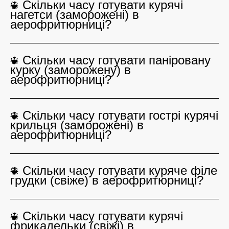
Скільки часу готувати курячі
нагетси (заморожені) в
аерофритюрниці?
Скільки часу готувати паніровану
курку (заморожену) в
аерофритюрниці?
Скільки часу готувати гострі курячі
крильця (заморожені) в
аерофритюрниці?
Скільки часу готувати куряче філе
грудки (свіже) в аерофритюрниці?
Скільки часу готувати курячі
фрикадельки (свіжі) в