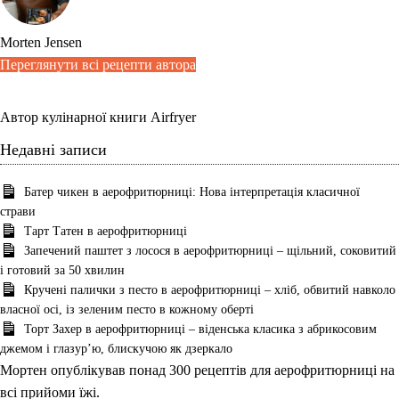
Morten Jensen
Переглянути всі рецепти автора
Автор кулінарної книги Airfryer
Недавні записи
Батер чикен в аерофритюрниці: Нова інтерпретація класичної
страви
Тарт Татен в аерофритюрниці
Запечений паштет з лосося в аерофритюрниці – щільний, соковитий
і готовий за 50 хвилин
Кручені палички з песто в аерофритюрниці – хліб, обвитий навколо
власної осі, із зеленим песто в кожному оберті
Торт Захер в аерофритюрниці – віденська класика з абрикосовим
джемом і глазурʼю, блискучою як дзеркало
Мортен опублікував понад 300 рецептів для аерофритюрниці на
всі прийоми їжі.