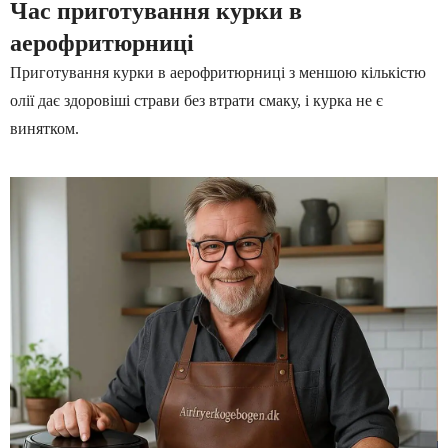
Час приготування курки в
аерофритюрниці
Приготування курки в аерофритюрниці з меншою кількістю
олії дає здоровіші страви без втрати смаку, і курка не є
винятком.