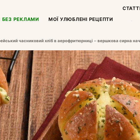
СТАТТ
 БЕЗ РЕКЛАМИ
МОЇ УЛЮБЛЕНІ РЕЦЕПТИ
ейський часниковий хліб в аерофритюрниці – вершкова сирна нач