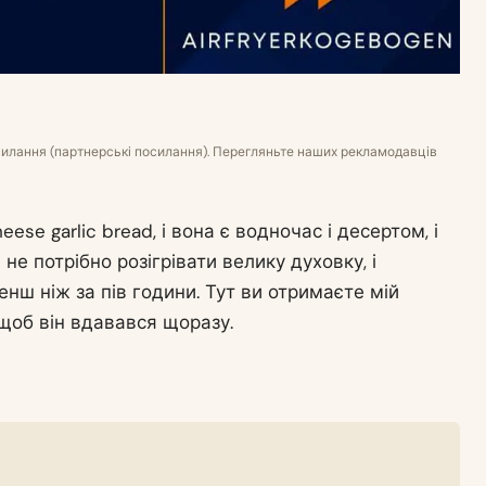
силання (партнерські посилання). Перегляньте наших рекламодавців
se garlic bread, і вона є водночас і десертом, і
 потрібно розігрівати велику духовку, і
енш ніж за пів години. Тут ви отримаєте мій
 щоб він вдавався щоразу.