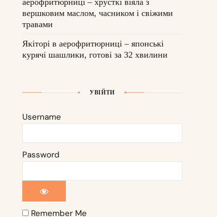
аерофритюрниці – хрусткі віяла з
вершковим маслом, часником і свіжими
травами
Якіторі в аерофритюрниці – японські
курячі шашлики, готові за 32 хвилини
УВІЙТИ
Username
Password
Remember Me