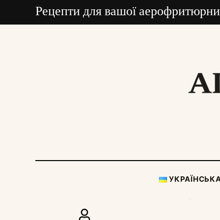
Рецепти для вашої аерофритюрни
УКРАЇНСЬК