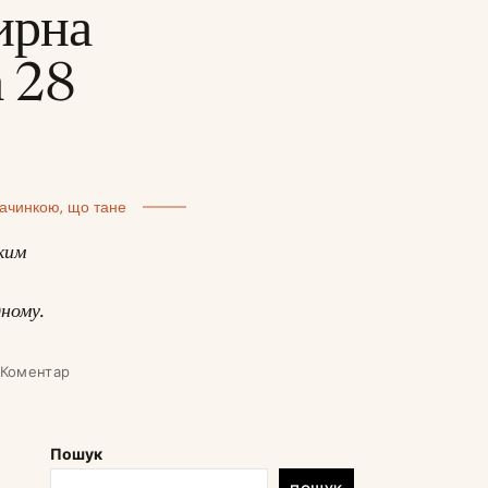
ирна
а 28
ачинкою, що тане
дким
дному.
 Коментар
Пошук