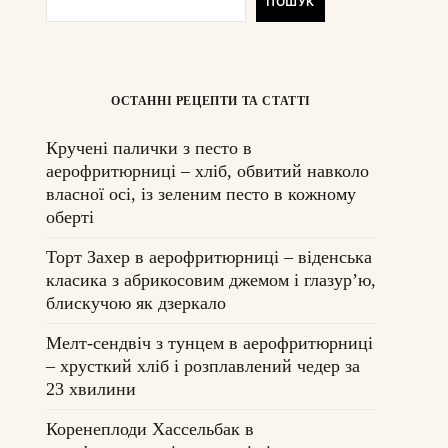
ПОШУК
ОСТАННІ РЕЦЕПТИ ТА СТАТТІ
Кручені палички з песто в
аерофритюрниці – хліб, обвитий навколо
власної осі, із зеленим песто в кожному
оберті
Торт Захер в аерофритюрниці – віденська
класика з абрикосовим джемом і глазурʼю,
блискучою як дзеркало
Мелт-сендвіч з тунцем в аерофритюрниці
– хрусткий хліб і розплавлений чедер за
23 хвилини
Коренеплоди Хассельбак в