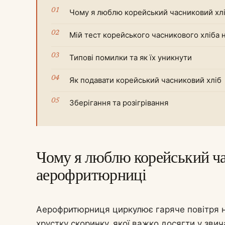
Чому я люблю корейський часниковий хл
Мій тест корейського часникового хліба н
Типові помилки та як їх уникнути
Як подавати корейський часниковий хліб
Зберігання та розігрівання
Чому я люблю корейський ча
аерофритюрниці
Аерофритюрниця циркулює гаряче повітря нав
хрустку скоринку, якої важко досягти у зви