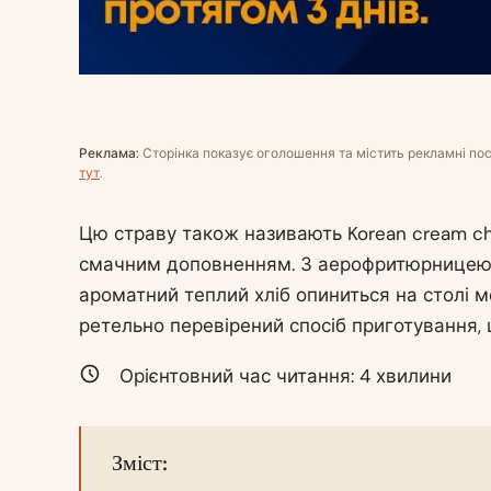
Реклама:
Сторінка показує оголошення та містить рекламні по
тут
.
Цю страву також називають Korean cream chee
смачним доповненням. З аерофритюрницею не
ароматний теплий хліб опиниться на столі м
ретельно перевірений спосіб приготування,
Орієнтовний час читання:
4
хвилини
Зміст: