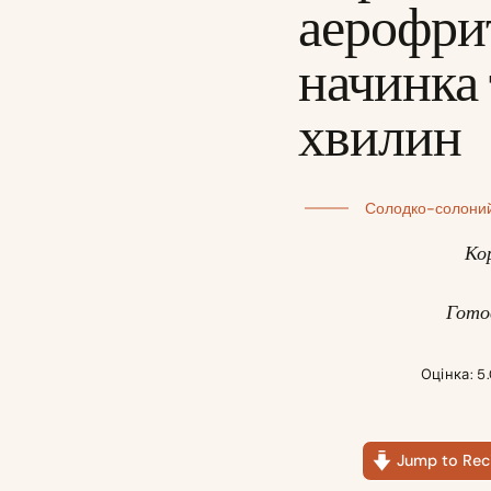
аерофри
начинка 
хвилин
Солодко-солоний
Кор
Готов
Оцінка: 5
Jump to Rec