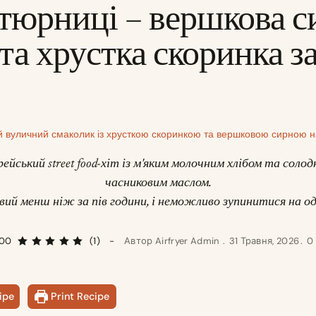
тюрниці – вершкова с
та хрустка скоринка з
 вуличний смаколик із хрусткою скоринкою та вершковою сирною н
ейський street food-хіт із м'яким молочним хлібом та соло
часниковим маслом.
ий менш ніж за пів години, і неможливо зупинитися на о
.00
(1)
Автор
Airfryer Admin
31 Травня, 2026
0
ipe
Print Recipe