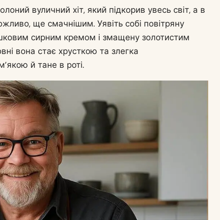
оний вуличний хіт, який підкорив увесь світ, а в
ожливо, ще смачнішим. Уявіть собі повітряну
ершковим сирним кремом і змащену золотистим
вні вона стає хрусткою та злегка
’якою й тане в роті.