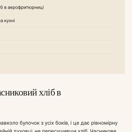
іб в аерофритюрниці
а кухні
сниковий хліб в
коло булочок з усіх боків, і це дає рівномірну
чайній духовці, не пересушивши хліб. Часникове