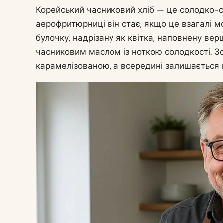
Корейський часниковий хліб — це солодко-сол
аерофритюрниці він стає, якщо це взагалі м
булочку, надрізану як квітка, наповнену в
часниковим маслом із ноткою солодкості. Зо
карамелізованою, а всередині залишається м