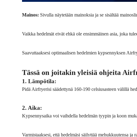
Mainos:
Sivulla näytetään mainoksia ja se sisältää mainosl
Vaikka hedelmät eivät ehkä ole ensimmäinen asia, joka tulee m
Saavuttaaksesi optimaalisen hedelmien kypsennyksen Airfryer
Tässä on joitakin yleisiä ohjeita Air
1. Lämpötila:
Pidä Airfryerisi säädettynä 160-190 celsiusasteen välillä 
2. Aika:
Kypsennysaika voi vaihdella hedelmän tyypin ja koon mukaa
Varmistaaksesi, että hedelmäsi säilyttää mehukkuutensa ja rak