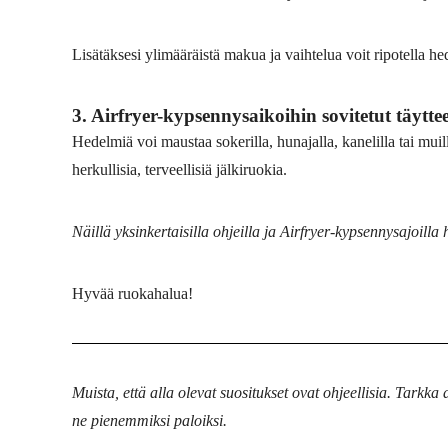
Lisätäksesi ylimääräistä makua ja vaihtelua voit ripotella h
3. Airfryer-kypsennysaikoihin sovitetut täyttee
Hedelmiä voi maustaa sokerilla, hunajalla, kanelilla tai m
herkullisia, terveellisiä jälkiruokia.
Näillä yksinkertaisilla ohjeilla ja Airfryer-kypsennysajoilla 
Hyvää ruokahalua!
Muista, että alla olevat suositukset ovat ohjeellisia. Tarkk
ne pienemmiksi paloiksi.