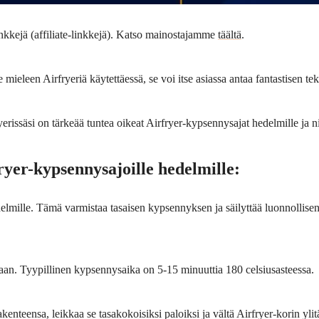
inkkejä (affiliate-linkkejä). Katso mainostajamme
täältä
.
ieleen Airfryeriä käytettäessä, se voi itse asiassa antaa fantastisen te
issäsi on tärkeää tuntea oikeat Airfryer-kypsennysajat hedelmille ja nii
fryer-kypsennysajoille hedelmille:
hedelmille. Tämä varmistaa tasaisen kypsennyksen ja säilyttää luonnoll
n. Tyypillinen kypsennysaika on 5-15 minuuttia 180 celsiusasteessa.
enteensa, leikkaa se tasakokoisiksi paloiksi ja vältä Airfryer-korin ylit