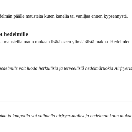
edelmän päälle mausteita kuten kanelia tai vaniljaa ennen kypsennystä.
t hedelmille
uilla mausteilla maun mukaan lisätäkseen ylimääräistä makua. Hedelmien
hedelmille voit luoda herkullisia ja terveellisiä hedelmäruokia Airfryeris
a aika ja lämpötila voi vaihdella airfryer-mallisi ja hedelmän koon muk