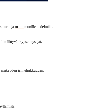
kstuurin ja
maun
monille hedelmille.
hin liittyvät kypsennysajat.
isen makeuden ja mehukkuuden.
äyttämistä.