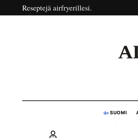
Reseptejä airfryerillesi.
SUOMI