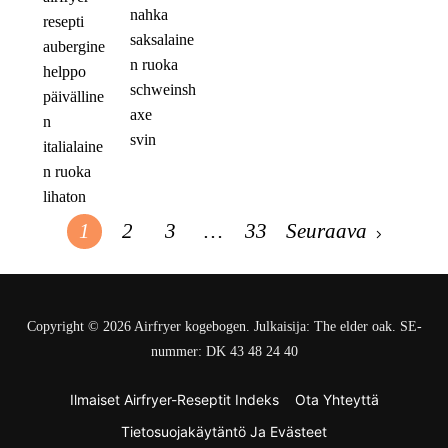
nahka
resepti
saksalaine
aubergine
n ruoka
helppo
schweinsh
päivälline
axe
n
svin
italialaine
n ruoka
lihaton
1
2
3
…
33
Seuraava
Copyright © 2026 Airfryer kogebogen. Julkaisija: The elder oak. SE-
nummer: DK 43 48 24 40
Ilmaiset Airfryer-Reseptit Indeks
Ota Yhteyttä
Tietosuojakäytäntö Ja Evästeet