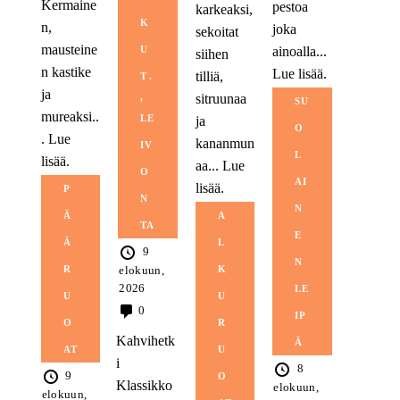
Kermaine
pestoa
karkeaksi,
K
n,
joka
sekoitat
mausteine
ainoalla...
U
siihen
n kastike
Lue lisää.
tilliä,
T
ja
sitruunaa
,
SU
mureaksi..
LE
ja
O
.
Lue
kananmun
IV
L
lisää.
aa...
Lue
O
AI
lisää.
P
N
N
A
Ä
TA
E
L
Ä
9
N
K
R
elokuun,
2026
LE
U
U
0
IP
R
O
Kahvihetk
Ä
U
AT
i
8
9
O
Klassikko
elokuun,
elokuun,