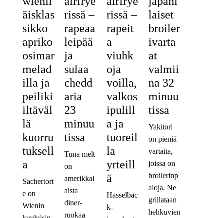
wienil
airfrye
airfrye
japani
äisklas
rissä –
rissä –
laiset
sikko
rapeaa
rapeit
broiler
apriko
leipää
a
ivarta
osimar
ja
viuhk
at
melad
sulaa
oja
valmii
illa ja
chedd
voilla,
na 32
peiliki
aria
valkos
minuu
iltäväl
23
ipulill
tissa
lä
minuu
a ja
Yakitori
kuorru
tissa
tuoreil
on pieniä
tuksell
la
vartaita,
Tuna melt
a
yrteill
joissa on
on
broilerinp
ä
amerikkal
Sachertort
aloja. Ne
aista
e on
Hasselbac
grillataan
diner-
Wienin
k-
hehkuvien
ruokaa
kuuluisin