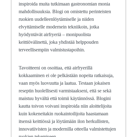
inspiroida muita tutkimaan gastronomian monia
mahdollisuuksia. Blogi on omistettu perinteisten
ruokien uudelleenlöytämiselle ja niiden
elvyttämiselle modernein tekniikoin, jotka
hyödyntävät airfryeriä – monipuolista
keittiövälinettä, joka yhdistää helppouden
terveellisempiin valmistustapoihin.
Tavoitteeni on osoittaa, että airfryerillä
kokkaaminen ei ole pelkästään nopeita ratkaisuja,
vaan myös luovuutta ja laatua. Testaan jokaisen
reseptin huolellisesti varmistaakseni, että se sekä
maistuu hyvältä että toimii käytännössä. Blogini
kautta toivon voivani inspiroida niin aloittelijoita
kuin kokeneitakin ruokaintoilijoita haastamaan
itsensä keittiössä ja löytämään ilon herkullisten,
innovatiivisten ja modernilla otteella valmistettujen
ruokien tekemiseen.