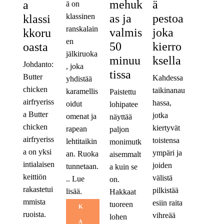
mehuk
ä
a
ä on
as ja
pestoa
klassinen
klassi
ranskalain
valmis
joka
kkoru
en
50
kierro
oasta
jälkiruoka
minuu
ksella
Johdanto:
, joka
tissa
Butter
Kahdessa
yhdistää
chicken
taikinanau
karamellis
Paistettu
airfryeriss
hassa,
oidut
lohipatee
a Butter
jotka
omenat ja
näyttää
chicken
kiertyvät
rapean
paljon
airfryeriss
toistensa
lehtitaikin
monimutk
a on yksi
ympäri ja
an. Ruoka
aisemmalt
intialaisen
joiden
tunnetaan.
a kuin se
keittiön
välistä
..
Lue
on.
rakastetui
pilkistää
lisää.
Hakkaat
mmista
esiin raita
tuoreen
K
ruoista.
vihreää
lohen
A