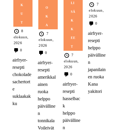
LI
7
K
O
elokuun,
SÄ
U
2026
K
K
T
0
A
K
8
airfryer-
7
elokuun,
EE
elokuun,
resepti
2026
2026
T
helppo
0
0
päivälline
7
airfryer-
elokuun,
n
airfryer-
2026
resepti
japanilain
resepti
0
chokolade
en ruoka
amerikkal
sachertort
airfryer-
Kana
ainen
e
resepti
yakitori
ruoka
suklaakak
hasselbac
helppo
ku
k
päivälline
helppo
n
päivälline
tonnikala
n
Voileivät