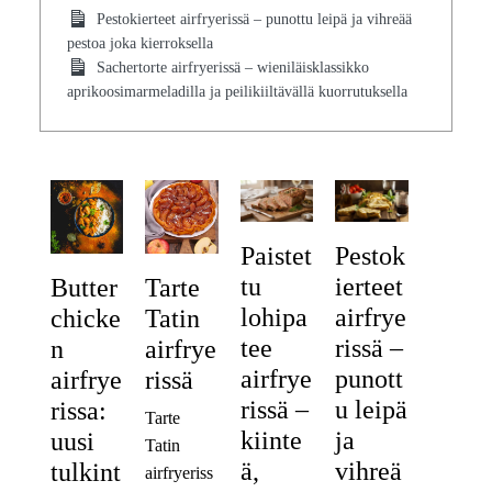
Pestokierteet airfryerissä – punottu leipä ja vihreää
pestoa joka kierroksella
Sachertorte airfryerissä – wieniläisklassikko
aprikoosimarmeladilla ja peilikiiltävällä kuorrutuksella
Paistet
Pestok
tu
ierteet
Butter
Tarte
lohipa
airfrye
chicke
Tatin
tee
rissä –
n
airfrye
airfrye
punott
airfrye
rissä
rissä –
u leipä
rissa:
Tarte
kiinte
ja
uusi
Tatin
ä,
vihreä
tulkint
airfryeriss