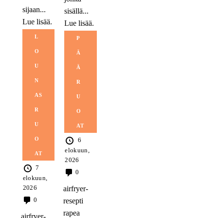
sijaan...
sisällä...
Lue lisää.
Lue lisää.
L
P
O
Ä
U
Ä
N
R
AS
U
R
O
U
AT
O
6
elokuun,
AT
2026
7
0
elokuun,
2026
airfryer-
0
resepti
rapea
airfryer-