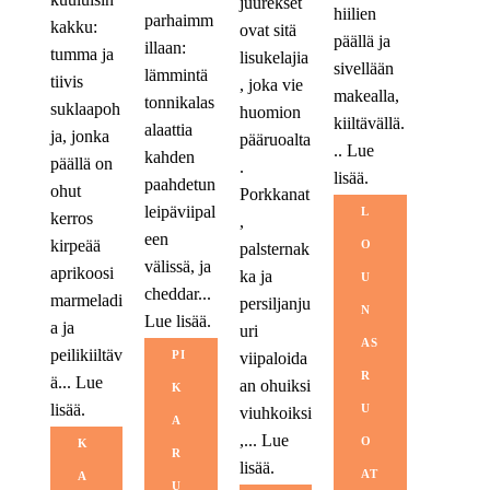
juurekset
hiilien
parhaimm
kakku:
ovat sitä
päällä ja
illaan:
tumma ja
lisukelajia
sivellään
lämmintä
tiivis
, joka vie
makealla,
tonnikalas
suklaapoh
huomion
kiiltävällä.
alaattia
ja, jonka
pääruoalta
..
Lue
kahden
päällä on
.
lisää.
paahdetun
ohut
Porkkanat
leipäviipal
L
kerros
,
een
kirpeää
O
palsternak
välissä, ja
aprikoosi
ka ja
U
cheddar...
marmeladi
persiljanju
N
Lue lisää.
a ja
uri
AS
peilikiiltäv
PI
viipaloida
R
ä...
Lue
an ohuiksi
K
lisää.
U
viuhkoiksi
A
,...
Lue
O
K
R
lisää.
AT
A
U