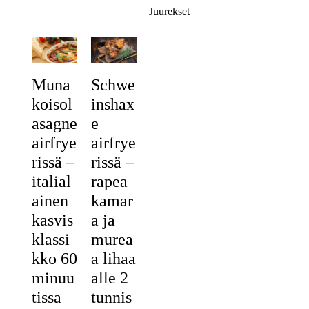
Juurekset
Muna
Schwe
koisol
inshax
asagne
e
airfrye
airfrye
rissä –
rissä –
italial
rapea
ainen
kamar
kasvis
a ja
klassi
murea
kko 60
a lihaa
minuu
alle 2
tissa
tunnis