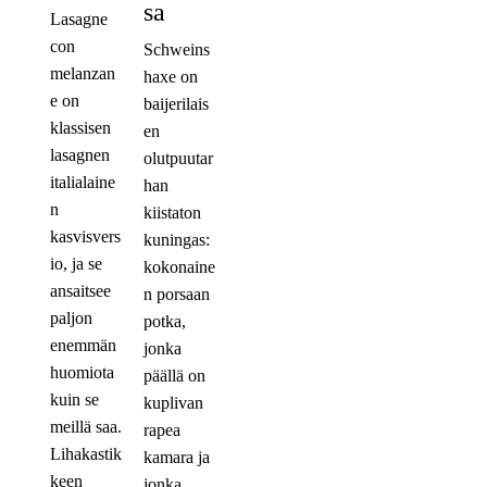
sa
Lasagne
con
Schweins
melanzan
haxe on
e on
baijerilais
klassisen
en
lasagnen
olutpuutar
italialaine
han
n
kiistaton
kasvisvers
kuningas:
io, ja se
kokonaine
ansaitsee
n porsaan
paljon
potka,
enemmän
jonka
huomiota
päällä on
kuin se
kuplivan
meillä saa.
rapea
Lihakastik
kamara ja
keen
jonka