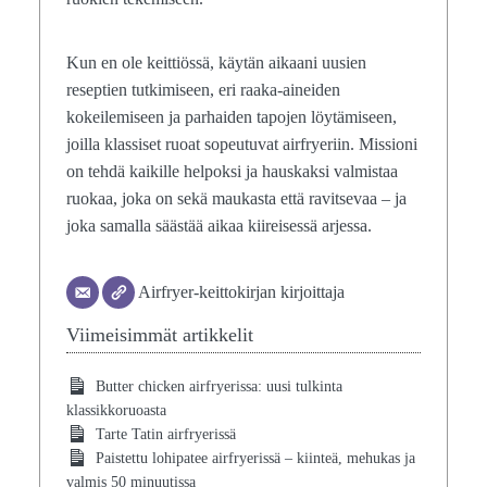
Kun en ole keittiössä, käytän aikaani uusien
reseptien tutkimiseen, eri raaka-aineiden
kokeilemiseen ja parhaiden tapojen löytämiseen,
joilla klassiset ruoat sopeutuvat airfryeriin. Missioni
on tehdä kaikille helpoksi ja hauskaksi valmistaa
ruokaa, joka on sekä maukasta että ravitsevaa – ja
joka samalla säästää aikaa kiireisessä arjessa.
Airfryer-keittokirjan kirjoittaja
Viimeisimmät artikkelit
Butter chicken airfryerissa: uusi tulkinta
klassikkoruoasta
Tarte Tatin airfryerissä
Paistettu lohipatee airfryerissä – kiinteä, mehukas ja
valmis 50 minuutissa