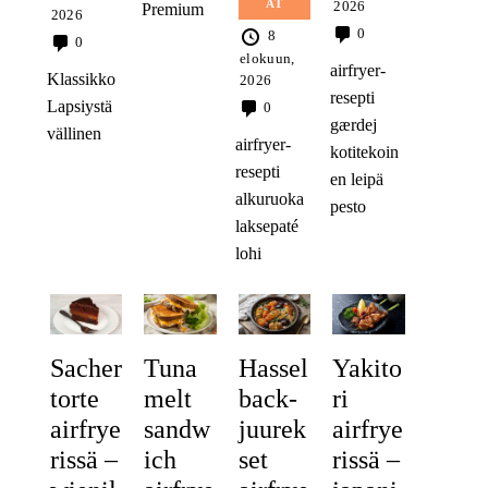
AT
2026
Premium
2026
0
8
0
elokuun,
airfryer-
Klassikko
2026
resepti
Lapsiystä
0
gærdej
vällinen
airfryer-
kotitekoin
resepti
en leipä
alkuruoka
pesto
laksepaté
lohi
Sacher
Tuna
Hassel
Yakito
torte
melt
back-
ri
airfrye
sandw
juurek
airfrye
rissä –
ich
set
rissä –