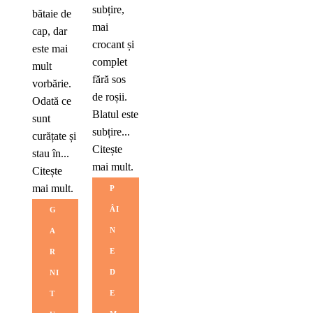
subțire,
bătaie de
mai
cap, dar
crocant și
este mai
complet
mult
fără sos
vorbărie.
de roșii.
Odată ce
Blatul este
sunt
subțire...
curățate și
Citește
stau în...
mai mult.
Citește
mai mult.
P
ÂI
G
N
A
E
R
D
NI
E
T