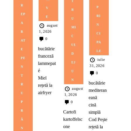
T
R
P
V
R
EP
RI
E
U
A
N
august
MI
1, 2026
R
CI
C
0
AT
PA
UL
bucătărie
E
LE
D
franceză
PE
iulie
EJ
lammepat
31, 2026
N
é
U
0
T
Miel
N
bucătărie
R
rețetă la
august
mediteran
airfryer
U
1, 2026
eană
0
P
cină
R
Cartofi
simplă
kartoffelsc
Cod
Pește
Â
one
rețetă la
N