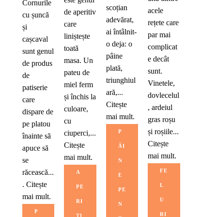
Cornurile
scoțian
acele
de aperitiv
cu șuncă
adevărat,
rețete care
care
și
ai întâlnit-
par mai
liniștește
cașcaval
o deja: o
complicat
toată
sunt genul
pâine
e decât
masa. Un
de produs
plată,
sunt.
pateu de
de
triunghiul
Vinetele,
miel ferm
patiserie
ară,...
dovlecelul
și închis la
care
Citește
, ardeiul
culoare,
dispare de
mai mult.
gras roșu
cu
pe platou
și roșiile...
P
ciuperci,...
înainte să
Citește
Citește
ÂI
apuce să
mai mult.
mai mult.
se
N
FE
răcească...
A
E
.
Citește
L
PE
PE
mai mult.
U
RI
N
P
RI
TI