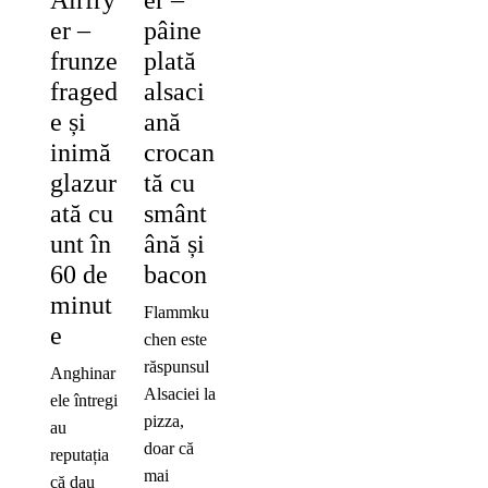
er –
pâine
frunze
plată
fraged
alsaci
e și
ană
inimă
crocan
glazur
tă cu
ată cu
smânt
unt în
ână și
60 de
bacon
minut
Flammku
e
chen este
răspunsul
Anghinar
Alsaciei la
ele întregi
pizza,
au
doar că
reputația
mai
că dau