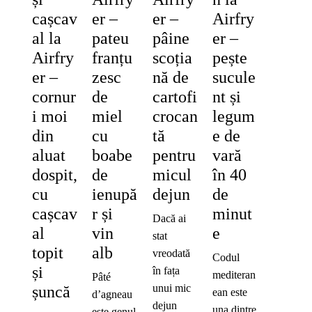
cașcav
er –
er –
Airfry
al la
pateu
pâine
er –
Airfry
franțu
scoția
pește
er –
zesc
nă de
sucule
cornur
de
cartofi
nt și
i moi
miel
crocan
legum
din
cu
tă
e de
aluat
boabe
pentru
vară
dospit,
de
micul
în 40
cu
ienupă
dejun
de
cașcav
r și
minut
Dacă ai
al
vin
e
stat
topit
alb
vreodată
Codul
și
în fața
mediteran
Pâté
unui mic
șuncă
ean este
d’agneau
dejun
una dintre
este genul