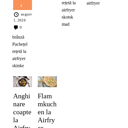
rețetă la
airfryer
Z
airfryer
august
skotsk
1, 2026
mad
0
brânză
Pachețel
rețetă la
airfryer
skinke
Anghi
Flam
nare
mkuch
coapte
en la
la
Airfry
Airfry
er –