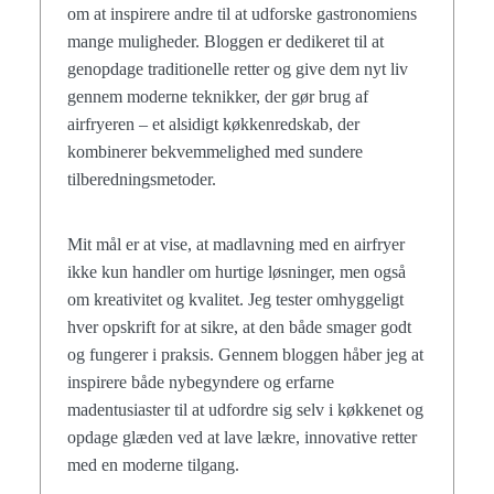
om at inspirere andre til at udforske gastronomiens
mange muligheder. Bloggen er dedikeret til at
genopdage traditionelle retter og give dem nyt liv
gennem moderne teknikker, der gør brug af
airfryeren – et alsidigt køkkenredskab, der
kombinerer bekvemmelighed med sundere
tilberedningsmetoder.
Mit mål er at vise, at madlavning med en airfryer
ikke kun handler om hurtige løsninger, men også
om kreativitet og kvalitet. Jeg tester omhyggeligt
hver opskrift for at sikre, at den både smager godt
og fungerer i praksis. Gennem bloggen håber jeg at
inspirere både nybegyndere og erfarne
madentusiaster til at udfordre sig selv i køkkenet og
opdage glæden ved at lave lækre, innovative retter
med en moderne tilgang.