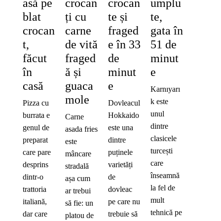
asă pe
crocan
crocan
umplu
blat
ți cu
te și
te,
crocan
carne
fraged
gata în
t,
de vită
e în 33
51 de
făcut
fraged
de
minut
în
ă și
minut
e
casă
guaca
e
Karnıyarı
mole
k este
Pizza cu
Dovleacul
unul
burrata e
Hokkaido
Carne
dintre
genul de
este una
asada fries
clasicele
preparat
dintre
este
turcești
care pare
puținele
mâncare
care
desprins
varietăți
stradală
înseamnă
dintr-o
de
așa cum
la fel de
trattoria
dovleac
ar trebui
mult
italiană,
pe care nu
să fie: un
tehnică pe
dar care
trebuie să
platou de