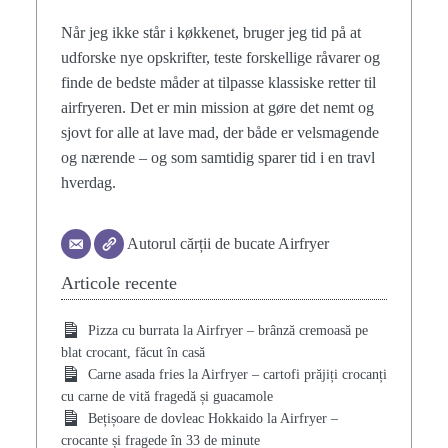
Når jeg ikke står i køkkenet, bruger jeg tid på at
udforske nye opskrifter, teste forskellige råvarer og
finde de bedste måder at tilpasse klassiske retter til
airfryeren. Det er min mission at gøre det nemt og
sjovt for alle at lave mad, der både er velsmagende
og nærende – og som samtidig sparer tid i en travl
hverdag.
Autorul cărții de bucate Airfryer
Articole recente
Pizza cu burrata la Airfryer – brânză cremoasă pe
blat crocant, făcut în casă
Carne asada fries la Airfryer – cartofi prăjiți crocanți
cu carne de vită fragedă și guacamole
Bețișoare de dovleac Hokkaido la Airfryer –
crocante și fragede în 33 de minute