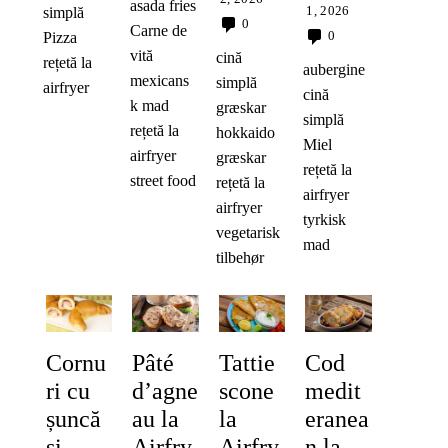
asada fries
1, 2026
simplă
0
Carne de
0
Pizza
vită
cină
rețetă la
aubergine
mexicans
simplă
airfryer
cină
k mad
græskar
simplă
rețetă la
hokkaido
Miel
airfryer
græskar
rețetă la
street food
rețetă la
airfryer
airfryer
tyrkisk
vegetarisk
mad
tilbehør
Cornu
Pâté
Tattie
Cod
ri cu
d’agne
scone
medit
șuncă
au la
la
eranea
și
Airfry
Airfry
n la