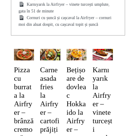
Karnıyarık la Airfryer – vinete turcești umplute,
gata în 51 de minute
Cornuri cu șuncă și cașcaval la Airfryer – cornuri
moi din aluat dospit, cu cașcaval topit și șuncă
Pizza
Carne
Bețișo
Karnı
cu
asada
are de
yarık
burrat
fries
dovlea
la
a la
la
c
Airfry
Airfry
Airfry
Hokka
er –
er –
er –
ido la
vinete
brânză
cartofi
Airfry
turceșt
cremo
prăjiți
er –
i