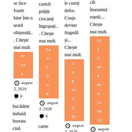
cât
se face
le cureți
cartofi
înseamnă
foarte
deloc.
prăjiți
rețetă:...
bine într-o
Coaja
crocanți
Citește
seară
devine
îngropați..
mai mult.
obișnuită..
fragedă
.
Citește
.
Citește
și...
mai mult.
FE
mai mult.
Citește
L
FA
mai mult.
PI
U
ST
G
ZZ
RI
F
A
A
P
O
R
august
RI
O
2, 2026
NI
N
D
0
T
august
CI
bucătărie
U
2, 2026
PA
italiană
0
RI
LE
burrata
august
carne
cină
august
2, 2026