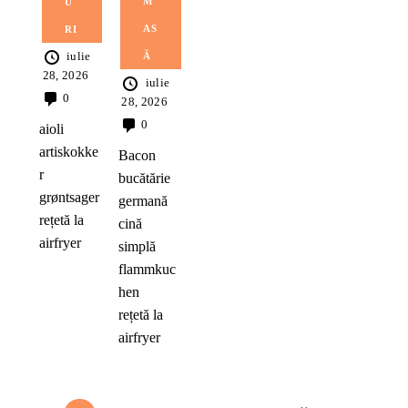
M
U
AS
RI
iulie
Ă
28, 2026
iulie
0
28, 2026
0
aioli
artiskokke
Bacon
r
bucătărie
grøntsager
germană
rețetă la
cină
airfryer
simplă
flammkuc
hen
rețetă la
airfryer