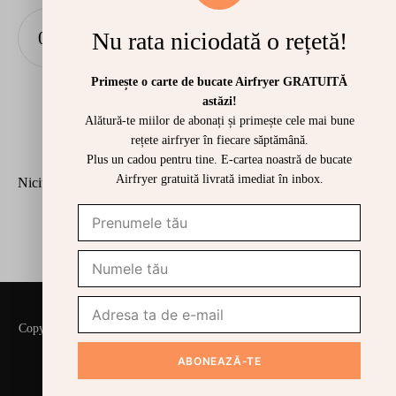
COPT
PÂINE PENTRU MICUL DEJUN
Pain au chocolat la Airfryer
Nu rata niciodată o rețetă!
iulie 19, 2026
Primește o carte de bucate Airfryer GRATUITĂ
astăzi!
Alătură-te miilor de abonați și primește cele mai bune
rețete airfryer în fiecare săptămână.
CELE MAI RECENTE COMENTARII
Plus un cadou pentru tine. E-cartea noastră de bucate
Airfryer gratuită livrată imediat în inbox.
Niciun comentariu de arătat.
Copyright © 2026 Airfryer kogebogen. Publicat de: The elder oak. SE-
nummer: DK 43 48 24 40
Rețete Airfryer Gratuite Indeks
Contactați-Ne