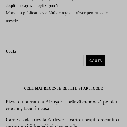
dospit, cu cașcaval topit și șuncă
Morten a publicat peste 300 de rețete airfryer pentru toate
mesele.
Caută
CAUTĂ
CELE MAI RECENTE REȚETE ȘI ARTICOLE
Pizza cu burrata la Airfryer – brânză cremoasă pe blat
crocant, făcut în casă
Carne asada fries la Airfryer – cartofi prăjiți crocanți cu
carne de vită fragedă și guacamole