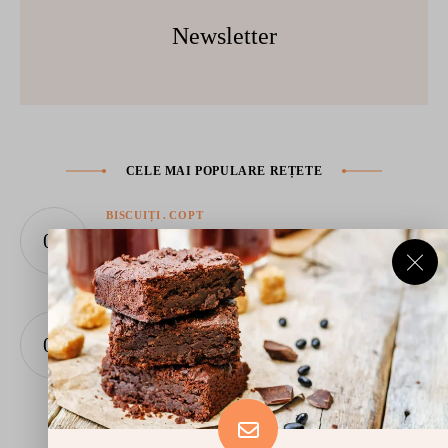
Newsletter
CELE MAI POPULARE REȚETE
BISCUIȚI
COPT
Biscotti la air fryer
iunie 3, 2026
FELURI PRINCIPALE
Frigărui de somon la airfryer – frigărui
suculente cu glazură caramelizată în 10
minute
iunie 10, 2026