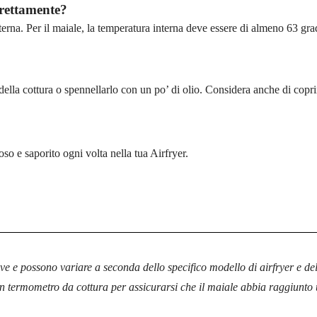
rrettamente?
rna. Per il maiale, la temperatura interna deve essere di almeno 63 grad
ella cottura o spennellarlo con un po’ di olio. Considera anche di coprirl
so e saporito ogni volta nella tua Airfryer.
e e possono variare a seconda dello specifico modello di airfryer e del
 termometro da cottura per assicurarsi che il maiale abbia raggiunto 