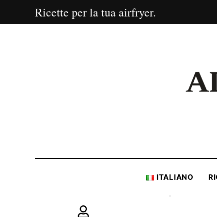
Ricette per la tua airfryer.
ITALIANO
R