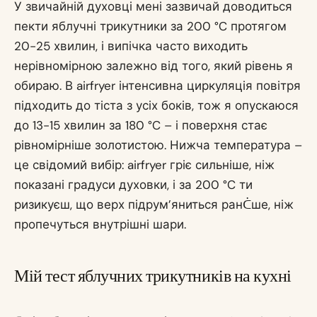
У звичайній духовці мені зазвичай доводиться
пекти яблучні трикутники за 200 °C протягом
20-25 хвилин, і випічка часто виходить
нерівномірною залежно від того, який рівень я
обираю. В airfryer інтенсивна циркуляція повітря
підходить до тіста з усіх боків, тож я опускаюся
до 13-15 хвилин за 180 °C – і поверхня стає
рівномірніше золотистою. Нижча температура –
це свідомий вибір: airfryer гріє сильніше, ніж
показані градуси духовки, і за 200 °C ти
ризикуєш, що верх підрум’яниться ранᑖше, ніж
пропечуться внутрішні шари.
Мій тест яблучних трикутників на кухні