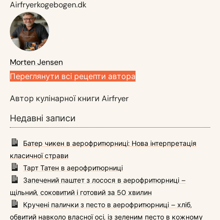
Airfryerkogebogen.dk
Morten Jensen
Переглянути всі рецепти автора
Автор кулінарної книги Airfryer
Недавні записи
Батер чикен в аерофритюрниці: Нова інтерпретація
класичної страви
Тарт Татен в аерофритюрниці
Запечений паштет з лосося в аерофритюрниці –
щільний, соковитий і готовий за 50 хвилин
Кручені палички з песто в аерофритюрниці – хліб,
обвитий навколо власної осі, із зеленим песто в кожному