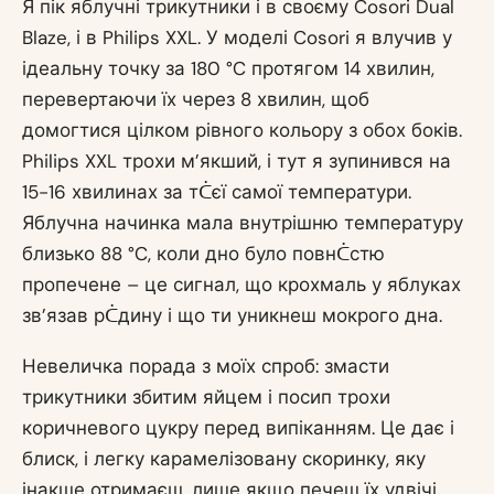
Я пік яблучні трикутники і в своєму Cosori Dual
Blaze, і в Philips XXL. У моделі Cosori я влучив у
ідеальну точку за 180 °C протягом 14 хвилин,
перевертаючи їх через 8 хвилин, щоб
домогтися цілком рівного кольору з обох боків.
Philips XXL трохи м’якший, і тут я зупинився на
15-16 хвилинах за тᑖєї самої температури.
Яблучна начинка мала внутрішню температуру
близько 88 °C, коли дно було повнᑖстю
пропечене – це сигнал, що крохмаль у яблуках
зв’язав рᑖдину і що ти уникнеш мокрого дна.
Невеличка порада з моїх спроб: змасти
трикутники збитим яйцем і посип трохи
коричневого цукру перед випіканням. Це дає і
блиск, і легку карамелізовану скоринку, яку
інакше отримаєш, лише якщо печеш їх удвічі