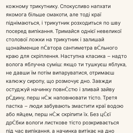
кожному трикутнику. Спокусливо напхати
якомога більше смакоти, але тоді краї
піднімаються, і трикутник розходиться по шву
посеред випікання. Тримайся однієї невеликої
столової ложки на трикутник і залишай
щонайменше пᑖвтора сантиметра вᑖльного
краю для скріплення. Наступна класика – надто
волога яблучна суміш: якщо ти тушкуєш яблука,
не давши їм потім випаруватися, отримаєш
калюжу сиропу, що розмочує дно. Завжди
остуджуй начинку повнᑖстю і зливай зайву
рᑖдину, перш нᑖж наповнювати тісто. Третя
пастка – люди забувають змастити краї водою
або яйцем, перш нᑖж скріпити їх. Без цᑖєї
дрᑖбки вологи листкове тісто розкривається
під час випікання, а начинка витікає на дно