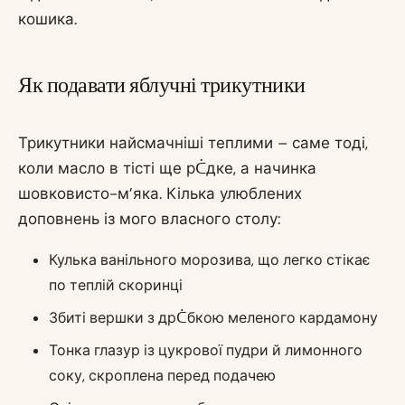
кошика.
Як подавати яблучні трикутники
Трикутники найсмачніші теплими – саме тоді,
коли масло в тісті ще рᑖдке, а начинка
шовковисто-м’яка. Кілька улюблених
доповнень із мого власного столу:
Кулька ванільного морозива, що легко стікає
по теплій скоринці
Збиті вершки з дрᑖбкою меленого кардамону
Тонка глазур із цукрової пудри й лимонного
соку, скроплена перед подачею