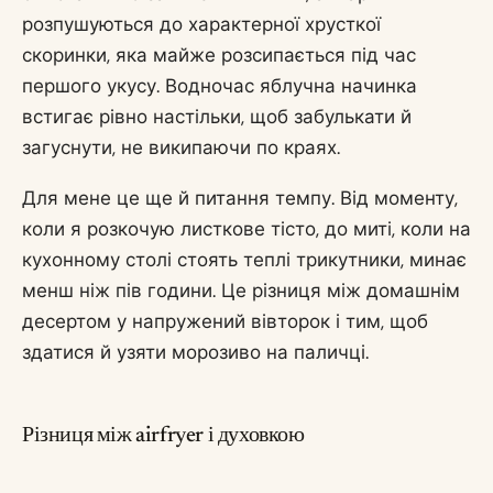
розпушуються до характерної хрусткої
скоринки, яка майже розсипається під час
першого укусу. Водночас яблучна начинка
встигає рівно настільки, щоб забулькати й
загуснути, не википаючи по краях.
Для мене це ще й питання темпу. Від моменту,
коли я розкочую листкове тісто, до миті, коли на
кухонному столі стоять теплі трикутники, минає
менш ніж пів години. Це різниця між домашнім
десертом у напружений вівторок і тим, щоб
здатися й узяти морозиво на паличці.
Різниця між airfryer і духовкою