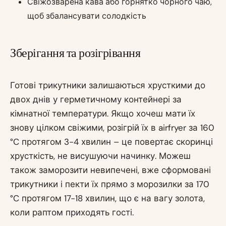
Свіжозварена кава або горнятко чорного чаю,
щоб збалансувати солодкість
Зберігання та розігрівання
Готові трикутники залишаються хрусткими до
двох днів у герметичному контейнері за
кімнатної температури. Якщо хочеш мати їх
знову цілком свіжими, розігрій їх в airfryer за 160
°C протягом 3-4 хвилин – це повертає скоринці
хрусткість, не висушуючи начинку. Можеш
також заморозити невипечені, вже сформовані
трикутники і пекти їх прямо з морозилки за 170
°C протягом 17-18 хвилин, що є на вагу золота,
коли раптом приходять гості.