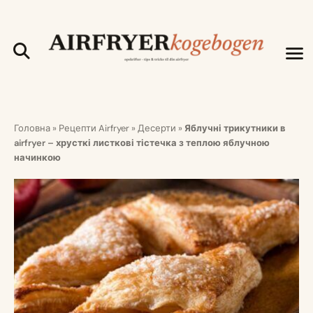
Головна
»
Рецепти Airfryer
»
Десерти
»
Яблучні трикутники в
airfryer – хрусткі листкові тістечка з теплою яблучною
начинкою