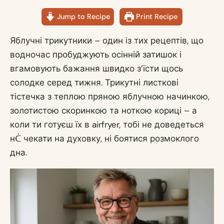
Jump to Recipe
Print Recipe
Яблучні трикутники – один із тих рецептів, що
водночас пробуджують осінній затишок і
вгамовують бажання швидко з’їсти щось
солодке серед тижня. Трикутні листкові
тістечка з теплою пряною яблучною начинкою,
золотистою скоринкою та ноткою кориці – а
коли ти готуєш їх в airfryer, тобі не доведеться
нᑖ чекати на духовку, ні боятися розмоклого
дна.