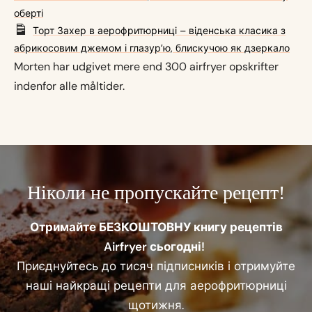
оберті
Торт Захер в аерофритюрниці – віденська класика з
абрикосовим джемом і глазурʼю, блискучою як дзеркало
Morten har udgivet mere end 300 airfryer opskrifter
indenfor alle måltider.
Ніколи не пропускайте рецепт!
Отримайте БЕЗКОШТОВНУ книгу рецептів
Airfryer сьогодні!
Приєднуйтесь до тисяч підписників і отримуйте
наші найкращі рецепти для аерофритюрниці
щотижня.