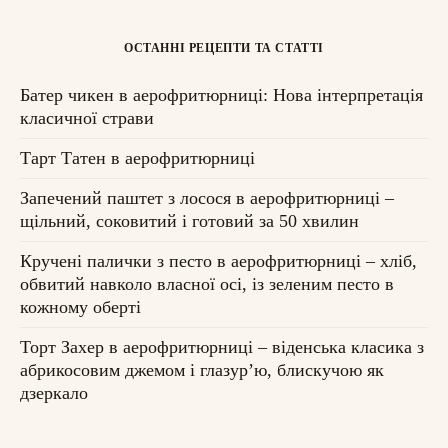
ОСТАННІ РЕЦЕПТИ ТА СТАТТІ
Батер чикен в аерофритюрниці: Нова інтерпретація
класичної страви
Тарт Татен в аерофритюрниці
Запечений паштет з лосося в аерофритюрниці –
щільний, соковитий і готовий за 50 хвилин
Кручені палички з песто в аерофритюрниці – хліб,
обвитий навколо власної осі, із зеленим песто в
кожному оберті
Торт Захер в аерофритюрниці – віденська класика з
абрикосовим джемом і глазурʼю, блискучою як
дзеркало