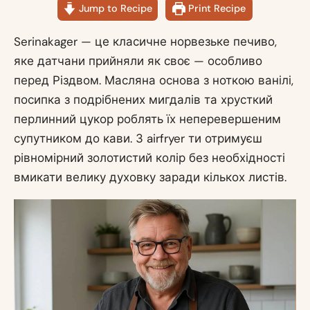
Jump to Recipe
Print Recipe
Serinakager — це класичне норвезьке печиво,
яке датчани прийняли як своє — особливо
перед Різдвом. Масляна основа з ноткою ванілі,
посипка з подрібнених мигдалів та хрусткий
перлинний цукор роблять їх неперевершеним
супутником до кави. З airfryer ти отримуєш
рівномірний золотистий колір без необхідності
вмикати велику духовку заради кількох листів.