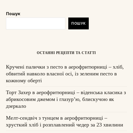
Пошук
ПОШУК
ОСТАННІ РЕЦЕПТИ ТА СТАТТІ
Кручені палички з песто в аерофритюрниці – хліб,
обвитий навколо власної осі, із зеленим песто в
кожному оберті
Торт Захер в аерофритюрниці – віденська класика з
абрикосовим джемом і глазурʼю, блискучою як
дзеркало
Мелт-сендвіч з тунцем в аерофритюрниці –
хрусткий хліб і розплавлений чедер за 23 хвилини