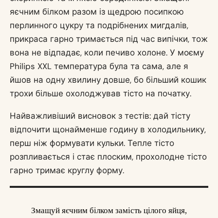
яєчним білком разом із щедрою посипкою
перлинного цукру та подрібнених мигдалів,
прикраса гарно тримається під час випічки, тож
вона не відпадає, коли печиво холоне. У моєму
Philips XXL температура була та сама, але я
йшов на одну хвилину довше, бо більший кошик
трохи більше охолоджував тісто на початку.
Найважливіший висновок з тестів: дай тісту
відпочити щонайменше годину в холодильнику,
перш ніж формувати кульки. Тепле тісто
розпливається і стає плоским, прохолодне тісто
гарно тримає круглу форму.
Змащуй яєчним білком замість цілого яйця,