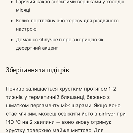
Гарячий какао зі збитими вершками у холодні
місяці
Келих портвейну або хересу для різдвяного
настрою
Домашнє яблучне пюре з корицею як
десертний акцент
Зберігання та підігрів
Печиво залишається хрустким протягом 1-2
тижнів у герметичній бляшанці, бажано з
шматком пергаменту між шарами. Якщо воно
стає м’яким, можеш освіжити його в airfryer при
140 °C на 2 хвилини — воно знову отримує
хрустку поверхню майже миттєво. Для