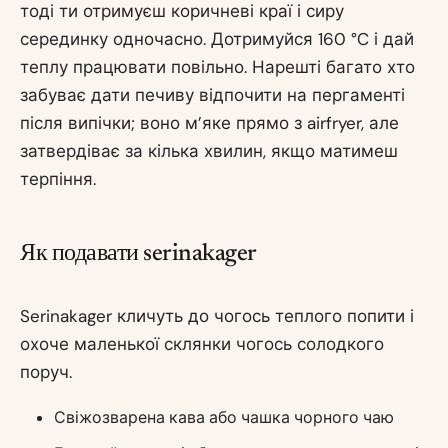
тоді ти отримуєш коричневі краї і сиру
серединку одночасно. Дотримуйся 160 °C і дай
теплу працювати повільно. Нарешті багато хто
забуває дати печиву відпочити на пергаменті
після випічки; воно м’яке прямо з airfryer, але
затвердіває за кілька хвилин, якщо матимеш
терпіння.
Як подавати serinakager
Serinakager кличуть до чогось теплого попити і
охоче маленької склянки чогось солодкого
поруч.
Свіжозварена кава або чашка чорного чаю