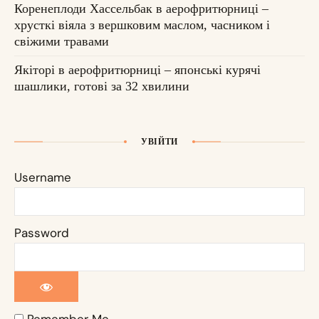
Коренеплоди Хассельбак в аерофритюрниці –
хрусткі віяла з вершковим маслом, часником і
свіжими травами
Якіторі в аерофритюрниці – японські курячі
шашлики, готові за 32 хвилини
УВІЙТИ
Username
Password