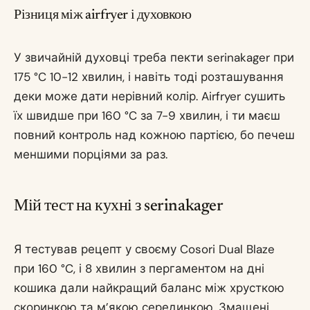
Різниця між airfryer і духовкою
У звичайній духовці треба пекти serinakager при
175 °C 10-12 хвилин, і навіть тоді розташування
деки може дати нерівний колір. Airfryer сушить
їх швидше при 160 °C за 7-9 хвилин, і ти маєш
повний контроль над кожною партією, бо печеш
меншими порціями за раз.
Мій тест на кухні з serinakager
Я тестував рецепт у своєму Cosori Dual Blaze
при 160 °C, і 8 хвилин з пергаментом на дні
кошика дали найкращий баланс між хрусткою
скоринкою та м’якою серединкою. Змащені