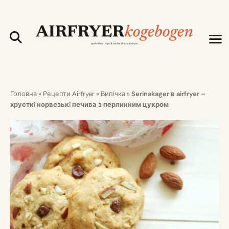
Головна
»
Рецепти Airfryer
»
Випічка
»
Serinakager в airfryer –
хрусткi норвезькi печива з перлинним цукром