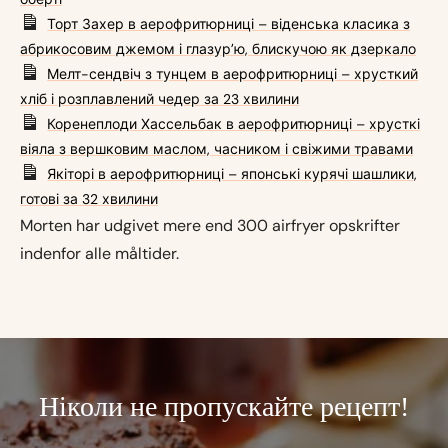
Торт Захер в аерофритюрниці – віденська класика з
абрикосовим джемом і глазурʼю, блискучою як дзеркало
Мелт-сендвіч з тунцем в аерофритюрниці – хрусткий
хліб і розплавлений чедер за 23 хвилини
Коренеплоди Хассельбак в аерофритюрниці – хрусткі
віяла з вершковим маслом, часником і свіжими травами
Якіторі в аерофритюрниці – японські курячі шашлики,
готові за 32 хвилини
Morten har udgivet mere end 300 airfryer opskrifter
indenfor alle måltider.
Ніколи не пропускайте рецепт!