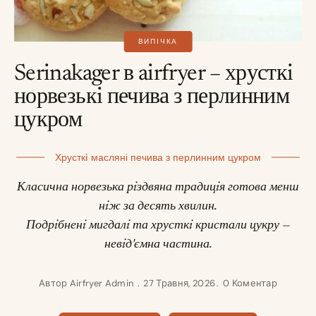
ВИПІЧКА
Serinakager в airfryer – хрусткi
норвезькi печива з перлинним
цукром
Хрусткi масляні печива з перлинним цукром
Класична норвезька рiздвяна традицiя готова менш
нiж за десять хвилин.
Подрiбненi мигдалi та хрусткi кристали цукру —
невiд'ємна частина.
Автор
Airfryer Admin
27 Травня, 2026
0 Коментар