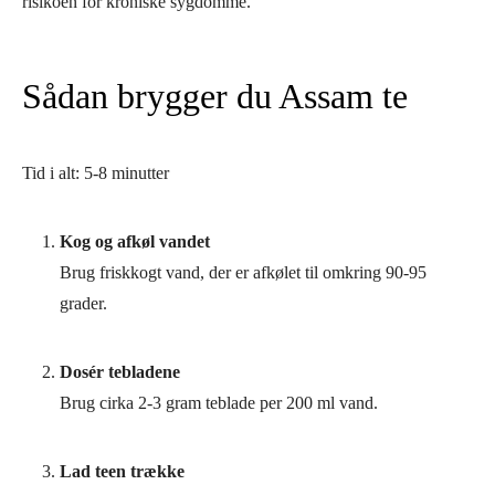
risikoen for kroniske sygdomme.
Sådan brygger du Assam te
Tid i alt:
5-8 minutter
Kog og afkøl vandet
Brug friskkogt vand, der er afkølet til omkring 90-95
grader.
Dosér tebladene
Brug cirka 2-3 gram teblade per 200 ml vand.
Lad teen trække