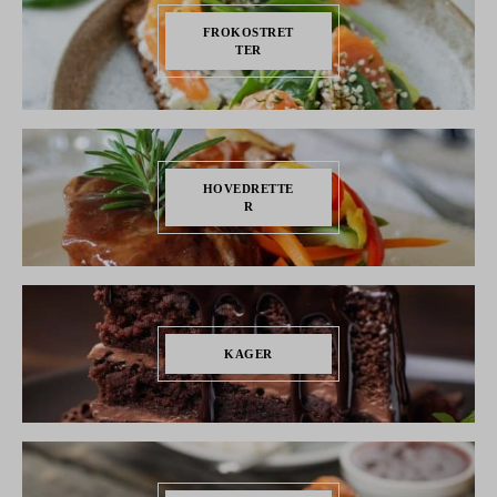
FROKOSTRET
TER
HOVEDRETTE
R
KAGER