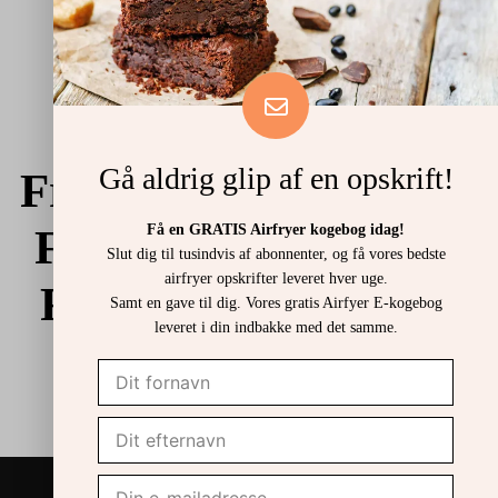
juni 22, 2026
Gå aldrig glip af en opskrift!
Fra os til
DIG
Få en GRATIS Airfryer kogebog idag!
Få KÆMPE
Slut dig til tusindvis af abonnenter, og få vores bedste
airfryer opskrifter leveret hver uge.
RABAT hos
Samt en gave til dig. Vores gratis Airfyer E-kogebog
leveret i din indbakke med det samme.
BETTER
feast!