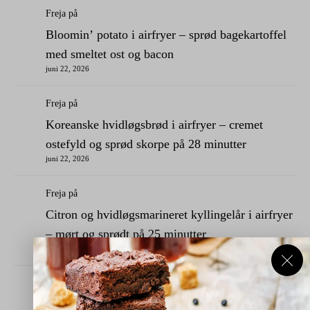
Freja
på
Bloomin’ potato i airfryer – sprød bagekartoffel
med smeltet ost og bacon
juni 22, 2026
Freja
på
Koreanske hvidløgsbrød i airfryer – cremet
ostefyld og sprød skorpe på 28 minutter
juni 22, 2026
Freja
på
Citron og hvidløgsmarineret kyllingelår i airfryer
– mørt og sprødt på 25 minutter
juni 22, 2026
Freja
på
Kyllingelår i Airfryer