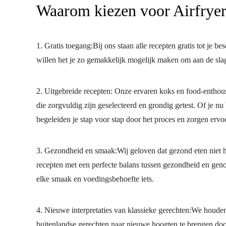
Waarom kiezen voor Airfrye
1. Gratis toegang:Bij ons staan alle recepten gratis tot je b
willen het je zo gemakkelijk mogelijk maken om aan de slag
2. Uitgebreide recepten: Onze ervaren koks en food-enthou
die zorgvuldig zijn geselecteerd en grondig getest. Of je nu
begeleiden je stap voor stap door het proces en zorgen ervoor
3. Gezondheid en smaak:Wij geloven dat gezond eten niet ho
recepten met een perfecte balans tussen gezondheid en geno
elke smaak en voedingsbehoefte iets.
4. Nieuwe interpretaties van klassieke gerechten:We houden
buitenlandse gerechten naar nieuwe hoogten te brengen door 