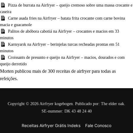
Pizza de burrata na Airfryer – queijo cremoso sobre uma massa crocante e
caseira
Carne asada fries na Airfryer – batata frita crocante com carne bovina
macia e guacamole
Palitos de abóbora cabotiá na Airfryer – crocantes e macios em 33
minutos
Karnıyarık na Airfryer – berinjelas turcas recheadas prontas em 51
minutos
Croissants de presunto e queijo na Airfryer – macios, dourados e com
queijo derretido
Morten publicou mais de 300 receitas de airfryer para todas as
refeições.
Copyright © 2026 Airfryer kogebogen. Publicado por: The elder oak.
SE-nummer: DK 43 48 24 40
Receitas Airfryer Grátis Indeks
Fale Conosco