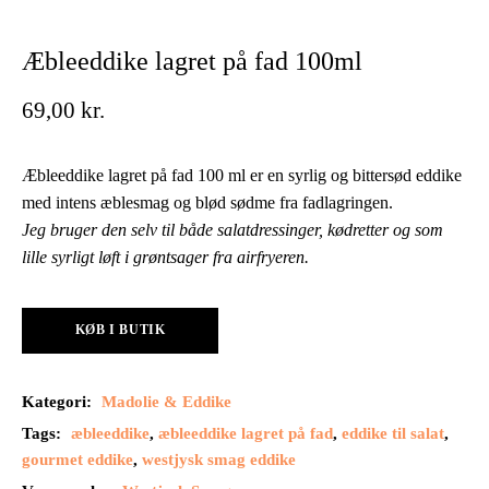
Æbleeddike lagret på fad 100ml
69,00
kr.
Æbleeddike lagret på fad 100 ml er en syrlig og bittersød eddike
med intens æblesmag og blød sødme fra fadlagringen.
Jeg bruger den selv til både salatdressinger, kødretter og som
lille syrligt løft i grøntsager fra airfryeren.
KØB I BUTIK
Kategori:
Madolie & Eddike
Tags:
æbleeddike
,
æbleeddike lagret på fad
,
eddike til salat
,
gourmet eddike
,
westjysk smag eddike