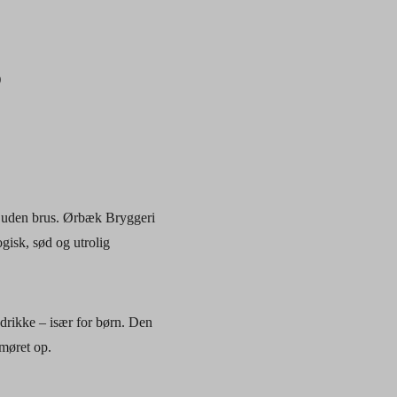
)
en uden brus. Ørbæk Bryggeri
gisk, sød og utrolig
 drikke – især for børn. Den
umøret op.