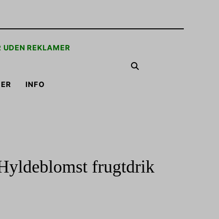
R UDEN REKLAMER
LER
INFO
 Hyldeblomst frugtdrik