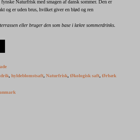
ra fynske Naturfrisk med smagen af dansk sommer. Den er
kt og er uden brus, hvilket giver en blød og ren
 terrassen eller bruger den som base i lækre sommerdrinks.
nade
drik
,
hyldeblomstsaft
,
Naturfrisk
,
Økologisk saft
,
Ørbæk
danmark