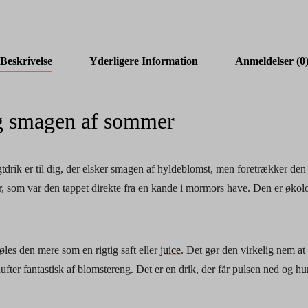
Beskrivelse
Yderligere Information
Anmeldelser (0
og smagen af sommer
tdrik er til dig, der elsker smagen af hyldeblomst, men foretrækker d
r, som var den tappet direkte fra en kande i mormors have. Den er økolo
øles den mere som en rigtig saft eller
juice
. Det gør den virkelig nem at
dufter fantastisk af blomstereng. Det er en drik, der får pulsen ned og h