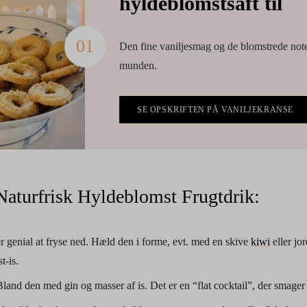
hyldeblomstsaft til
Den fine vaniljesmag og de blomstrede not
munden.
SE OPSKRIFTEN PÅ VANILJEKRANSE
Naturfrisk Hyldeblomst Frugtdrik:
r genial at fryse ned. Hæld den i forme, evt. med en skive
kiwi
eller jo
t-is.
land den med gin og masser af is. Det er en “flat cocktail”, der smager s