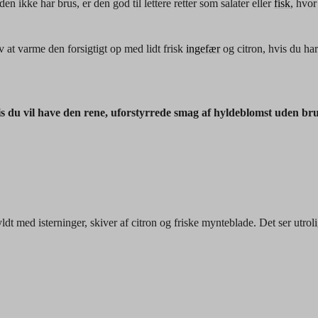
en ikke har brus, er den god til lettere retter som salater eller
fisk
, hvor
 at varme den forsigtigt op med lidt frisk
ingefær
og citron, hvis du har
s du vil have den rene, uforstyrrede smag af hyldeblomst uden bru
ldt med isterninger, skiver af citron og friske mynteblade. Det ser utro