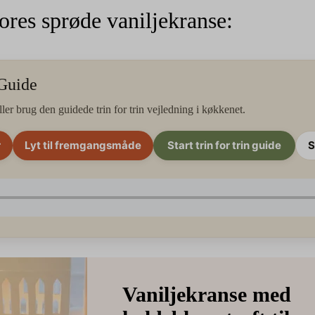
vores sprøde vaniljekranse:
 Guide
ller brug den guidede trin for trin vejledning i køkkenet.
r
Lyt til fremgangsmåde
Start trin for trin guide
S
Vaniljekranse med