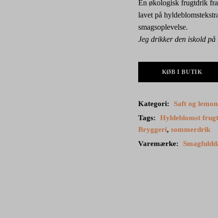
En økologisk frugtdrik f
lavet på hyldeblomstekstra
smagsoplevelse.
Jeg drikker den iskold på
KØB I BUTIK
Kategori:
Saft og lemo
Tags:
Hyldeblomst frugt
Bryggeri
,
sommerdrik
Varemærke:
Smagfuld