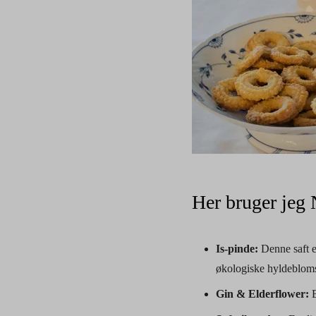
Her bruger jeg 
Is-pinde:
Denne saft e
økologiske hyldebloms
Gin & Elderflower:
B