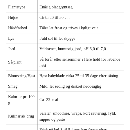
Plantetype
Enårig bladgrøntsag
Højde
Cirka 20 til 30 cm
Hårdførhed
Tåler let frost og trives i køligt vejr
Lys
Fuld sol til let skygge
Jord
Veldrænet, humusrig jord, pH 6,0 til 7,0
Så forår eller sensommer i flere hold for løbende
Så/plant
høst
Blomstring/Høst
Høst babyblade cirka 25 til 35 dage efter såning
Smag
Mild, let sødlig og diskret nøddeagtig
Kalorier pr. 100
Ca. 23 kcal
g
Salater, smoothies, wraps, kort sautering, fyld,
Kulinarisk brug
supper og pesto
Frisk på køl 3 til 5 dage; kan fryses efter