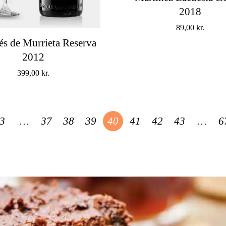
2018
89,00
kr.
s de Murrieta Reserva
2012
399,00
kr.
3
…
37
38
39
40
41
42
43
…
6