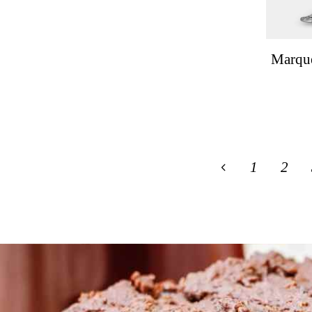
Marqué
1
2