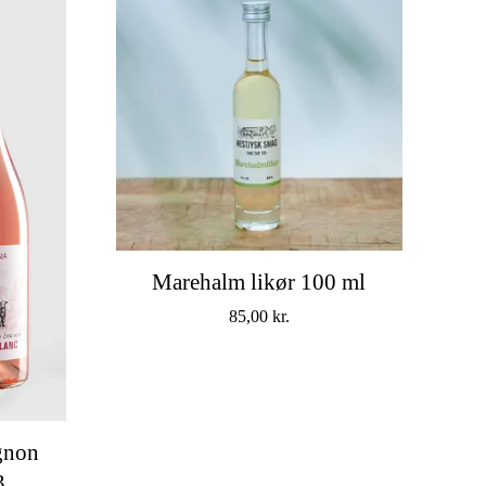
Marehalm likør 100 ml
85,00
kr.
gnon
3