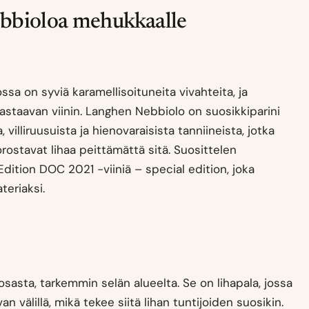
Nebbioloa mehukkaalle
ssa on syviä karamellisoituneita vivahteita, ja
staavan viinin. Langhen Nebbiolo on suosikkiparini
villiruusuista ja hienovaraisista tanniineista, jotka
orostavat lihaa peittämättä sitä. Suosittelen
dition DOC 2021 -viiniä – special edition, joka
teriaksi.
asta, tarkemmin selän alueelta. Se on lihapala, jossa
välillä, mikä tekee siitä lihan tuntijoiden suosikin.