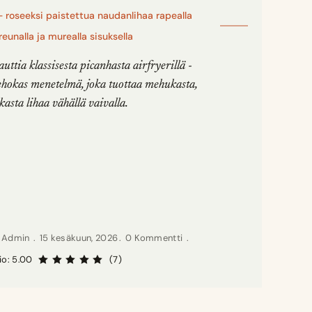
 roseeksi paistettua naudanlihaa rapealla
eunalla ja murealla sisuksella
uttia klassisesta picanhasta airfryerillä -
ehokas menetelmä, joka tuottaa mehukasta,
asta lihaa vähällä vaivalla.
r Admin
15 kesäkuun, 2026
0 Kommentti
io: 5.00
(7)