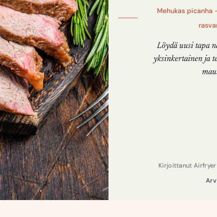
Mehukas picanha –
rasvar
Löydä uusi tapa na
yksinkertainen ja t
mauk
Kirjoittanut
Airfrye
Arv