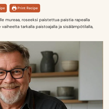
ipe
Print Recipe
lle mureaa, roseeksi paistettua paistia rapealla
aiheelta tarkalla paistoajalla ja sisälämpötilalla,