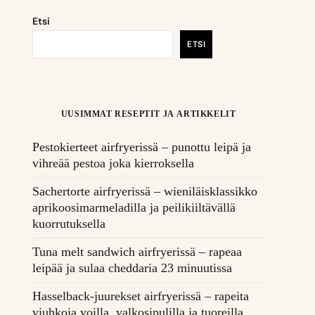
Etsi
ETSI
UUSIMMAT RESEPTIT JA ARTIKKELIT
Pestokierteet airfryerissä – punottu leipä ja
vihreää pestoa joka kierroksella
Sachertorte airfryerissä – wieniläisklassikko
aprikoosimarmeladilla ja peilikiiltävällä
kuorrutuksella
Tuna melt sandwich airfryerissä – rapeaa
leipää ja sulaa cheddaria 23 minuutissa
Hasselback-juurekset airfryerissä – rapeita
viuhkoja voilla, valkosipulilla ja tuoreilla