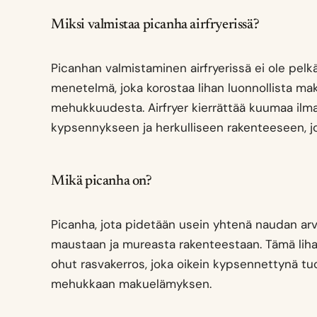
Miksi valmistaa picanha airfryerissä?
Picanhan valmistaminen airfryerissä ei ole pelk
menetelmä, joka korostaa lihan luonnollista mak
mehukkuudesta. Airfryer kierrättää kuumaa ilmaa
kypsennykseen ja herkulliseen rakenteeseen, jot
Mikä picanha on?
Picanha, jota pidetään usein yhtenä naudan arv
maustaan ja mureasta rakenteestaan. Tämä liha
ohut rasvakerros, joka oikein kypsennettynä tu
mehukkaan makuelämyksen.