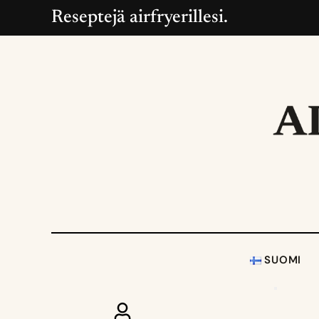
Reseptejä airfryerillesi.
SUOMI