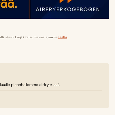
(affiliate-linkkejä). Katso mainostajamme
täältä
.
kaalle picanhallemme airfryerissä