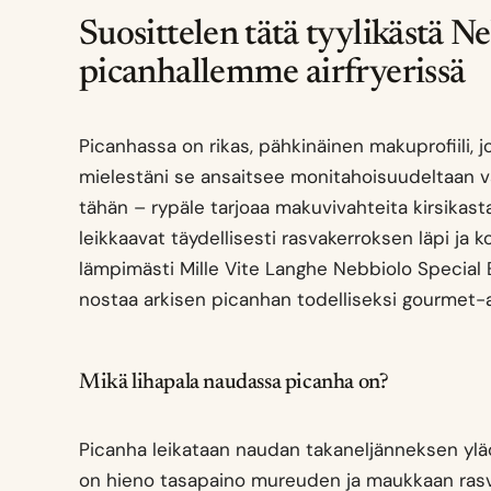
Suosittelen tätä tyylikästä 
picanhallemme airfryerissä
Picanhassa on rikas, pähkinäinen makuprofiili, jo
mielestäni se ansaitsee monitahoisuudeltaan va
tähän – rypäle tarjoaa makuvivahteita kirsikasta, 
leikkaavat täydellisesti rasvakerroksen läpi ja k
lämpimästi Mille Vite Langhe Nebbiolo Special E
nostaa arkisen picanhan todelliseksi gourmet-a
Mikä lihapala naudassa picanha on?
Picanha leikataan naudan takaneljänneksen yläos
on hieno tasapaino mureuden ja maukkaan rasvan 