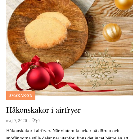
SMÅKAKOR
Håkonskakor i airfryer
maj 9, 2026
0
Håkonskakor i airfryer. När vintern knackar på dörren och
snöflingorna stilla dalar ner utanför, finns det inget bättre än att