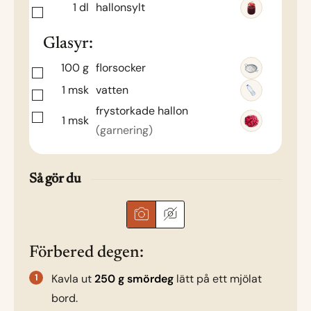
1
dl
hallonsylt
Glasyr:
100
g
florsocker
1
msk
vatten
frystorkade hallon
1
msk
(garnering)
Så gör du
Förbered degen:
Kavla ut
250 g smördeg
lätt på ett mjölat
bord.