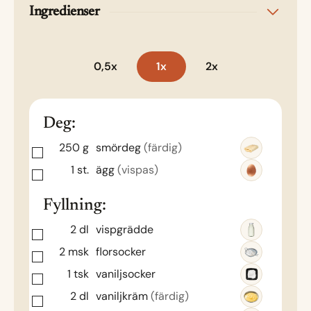
Ingredienser
0,5x
1x
2x
Deg:
250
g
smördeg
(färdig)
1
st.
ägg
(vispas)
Fyllning:
2
dl
vispgrädde
2
msk
florsocker
1
tsk
vaniljsocker
2
dl
vaniljkräm
(färdig)