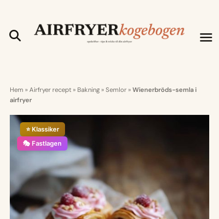
Hem
»
Airfryer recept
»
Bakning
»
Semlor
»
Wienerbröds-semla i
airfryer
⭐ Klassiker
🎭 Fastlagen