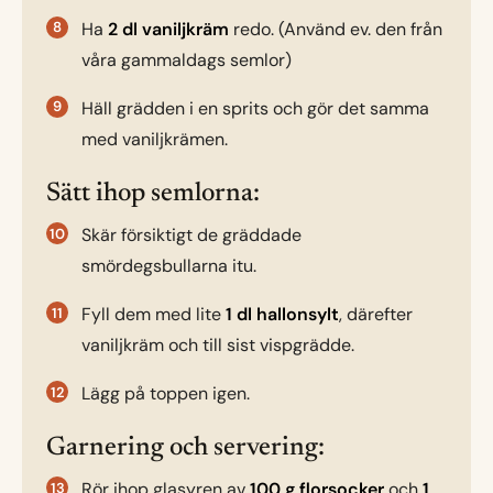
Ha
2 dl vaniljkräm
redo. (Använd ev. den från
våra gammaldags semlor)
Häll grädden i en sprits och gör det samma
med vaniljkrämen.
Sätt ihop semlorna:
Skär försiktigt de gräddade
smördegsbullarna itu.
Fyll dem med lite
1 dl hallonsylt
, därefter
vaniljkräm och till sist vispgrädde.
Lägg på toppen igen.
Garnering och servering:
Rör ihop glasyren av
100 g florsocker
och
1