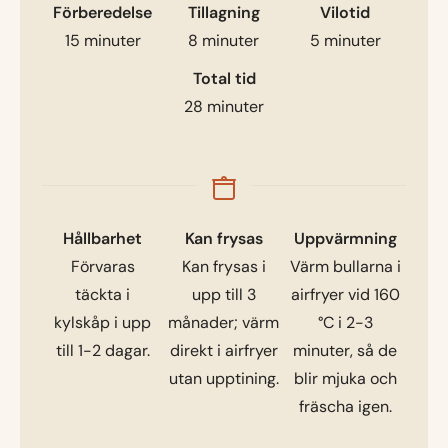
Förberedelse
Tillagning
Vilotid
15
minuter
8
minuter
5
minuter
Total tid
28
minuter
Hållbarhet
Kan frysas
Uppvärmning
Förvaras
Kan frysas i
Värm bullarna i
täckta i
upp till 3
airfryer vid 160
kylskåp i upp
månader; värm
°C i 2-3
till 1-2 dagar.
direkt i airfryer
minuter, så de
utan upptining.
blir mjuka och
fräscha igen.