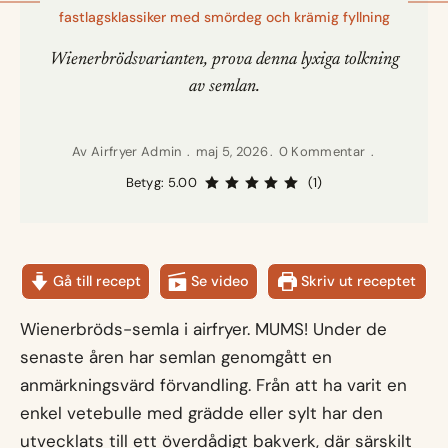
fastlagsklassiker med smördeg och krämig fyllning
Wienerbrödsvarianten, prova denna lyxiga tolkning
av semlan.
Av
Airfryer Admin
maj 5, 2026
0 Kommentar
Betyg: 5.00
(1)
Gå till recept
Se video
Skriv ut receptet
Wienerbröds-semla i airfryer. MUMS! Under de
senaste åren har semlan genomgått en
anmärkningsvärd förvandling. Från att ha varit en
enkel vetebulle med grädde eller sylt har den
utvecklats till ett överdådigt bakverk, där särskilt