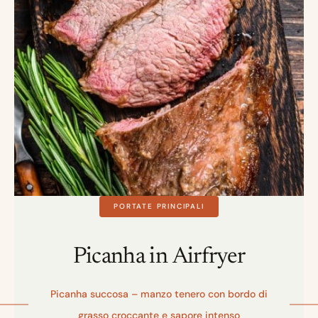
PORTATE PRINCIPALI
Picanha in Airfryer
Picanha succosa – manzo tenero con bordo di
grasso croccante e sapore intenso