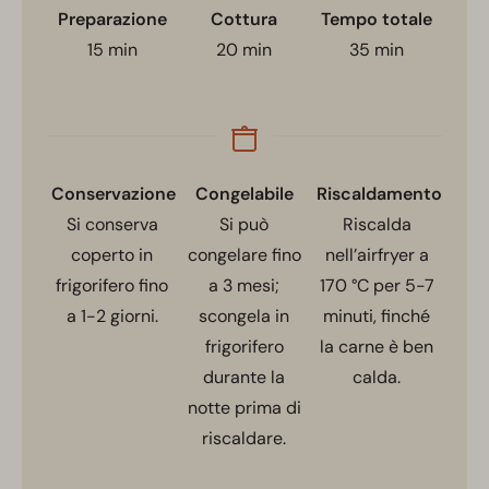
Preparazione
Cottura
Tempo totale
15
min
20
min
35
min
Conservazione
Congelabile
Riscaldamento
Si conserva
Si può
Riscalda
coperto in
congelare fino
nell’airfryer a
frigorifero fino
a 3 mesi;
170 °C per 5-7
a 1-2 giorni.
scongela in
minuti, finché
frigorifero
la carne è ben
durante la
calda.
notte prima di
riscaldare.