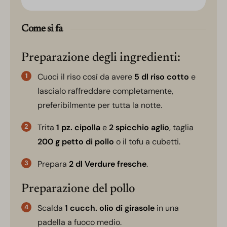
Come si fa
Preparazione degli ingredienti:
Cuoci il riso così da avere
5 dl riso cotto
e
lascialo raffreddare completamente,
preferibilmente per tutta la notte.
Trita
1 pz. cipolla
e
2 spicchio aglio
, taglia
200 g petto di pollo
o il tofu a cubetti.
Prepara
2 dl Verdure fresche
.
Preparazione del pollo
Scalda
1 cucch. olio di girasole
in una
padella a fuoco medio.