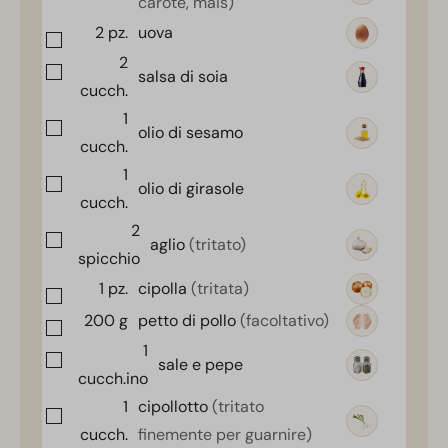
carote, mais)
2
pz.
uova
2
salsa di soia
cucch.
1
olio di sesamo
cucch.
1
olio di girasole
cucch.
2
aglio
(tritato)
spicchio
1
pz.
cipolla
(tritata)
200
g
petto di pollo
(facoltativo)
1
sale e pepe
cucch.ino
1
cipollotto
(tritato
cucch.
finemente per guarnire)