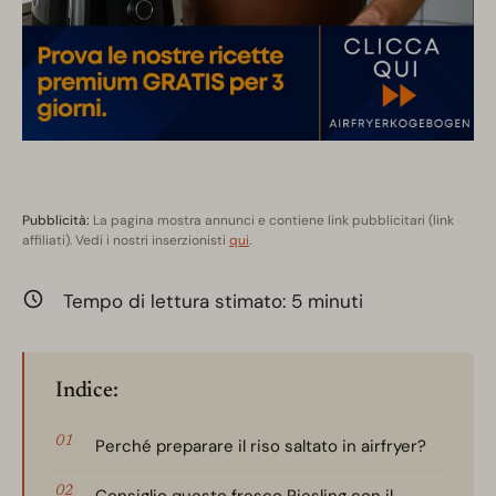
Pubblicità:
La pagina mostra annunci e contiene link pubblicitari (link
affiliati). Vedi i nostri inserzionisti
qui
.
Tempo di lettura stimato:
5
minuti
Indice:
Perché preparare il riso saltato in airfryer?