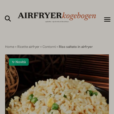
Home
»
Ricette airfryer
»
Contorni
»
Riso saltato in airfryer
✨ Novità