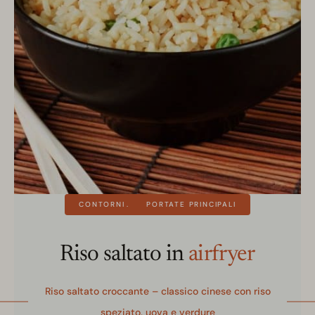
CONTORNI
PORTATE PRINCIPALI
Riso saltato in
airfryer
Riso saltato croccante – classico cinese con riso
speziato, uova e verdure