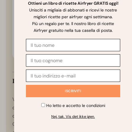
Ottieni un libro di ricette Airfryer GRATIS oggi!
Vitamin K
1
µg
1
%
Calcio
52
mg
5
%
Unisciti a migliaia di abbonati e ricevi le nostre
Ferro
2
mg
11
%
migliori ricette per airfryer ogni settimana.
Magnesio
57
mg
14
%
Più un regalo per te. Il nostro libro di ricette
Fosforo
281
mg
28
%
Selenio
35
µg
50
%
Airfryer gratuito nella tua casella di posta.
Zinco
2
mg
13
%
Carboidrati netti
103
g
* I valori giornalieri percentuali si basano su una
dieta di 2000 calorie.
Importante su conservazione e nutrizione
Valori nutrizionali per porzione (indicativo): I
✨
Chiedi allo Chef IA
Ho letto e accetto le condizioni
calcoli si basano sui dati del Dipartimento
dell’Agricoltura degli Stati Uniti
(USDA).
Nej, tak. Vis det ikke igen.
Conservazione (indicativo): I dati di