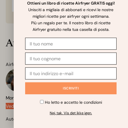
Ottieni un libro di ricette Airfryer GRATIS oggi!
Unisciti a migliaia di abbonati e ricevi le nostre
migliori ricette per airfryer ogni settimana.
Più un regalo per te. Il nostro libro di ricette
Airfryer gratuito nella tua casella di posta.
Autore
Airfryerkogebogen.dk
Morten Jensen
✨
Chiedi allo Chef IA
Ho letto e accetto le condizioni
Vedi tutte le ricette dell'autore
Nej, tak. Vis det ikke igen.
Autore del ricettario Airfryer