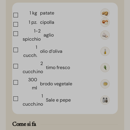
1
kg
patate
1
pz.
cipolla
1-2
aglio
spicchio
1
olio d’oliva
cucch.
2
timo fresco
cucch.ino
300
brodo vegetale
ml
1
Sale e pepe
cucch.ino
Come si fa