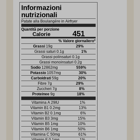
Informazioni
nutrizionali
Patate alla Boulangère in Airfryer
Quantità per porzione
451
Calorie
% Valore giornaliero*
Grassi
19
g
29
%
Grassi saturi
0.1
g
1
%
Grassi polinsaturi
0.1
g
Grassi monoinsaturi
0.2
g
Sodio
12862
mg
559
%
Potassio
1057
mg
30
%
Carboidrati
59
g
20
%
Fibre
7
g
29
%
Zuccheri
7
g
8
%
Proteinee
9
g
18
%
Vitamina A
29
IU
1
%
Vitamin B1
0.2
mg
13
%
Vitamin B2
0.1
mg
6
%
Vitamin B3
3
mg
15
%
Vitamin B5
1
mg
10
%
Vitamin B6
1
mg
50
%
Vitamina C
50
mg
61
%
Vitamin E
0.1
mg
1
%