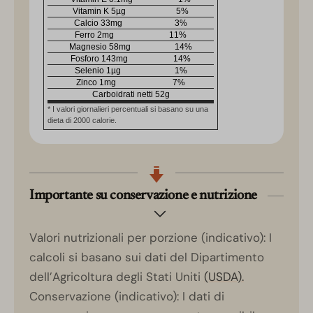
Vitamin K
5
µg
5
%
Calcio
33
mg
3
%
Ferro
2
mg
11
%
Magnesio
58
mg
14
%
Fosforo
143
mg
14
%
Selenio
1
µg
1
%
Zinco
1
mg
7
%
Carboidrati netti
52
g
* I valori giornalieri percentuali si basano su una
dieta di 2000 calorie.
Importante su conservazione e nutrizione
Valori nutrizionali per porzione (indicativo): I
calcoli si basano sui dati del Dipartimento
dell’Agricoltura degli Stati Uniti
(USDA).
Conservazione (indicativo): I dati di