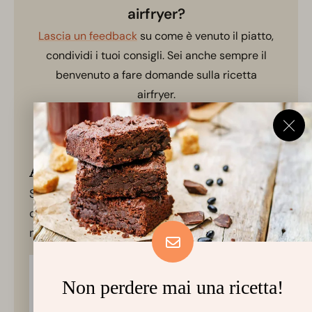
airfryer?
Lascia un feedback
su come è venuto il piatto,
condividi i tuoi consigli. Sei anche sempre il
benvenuto a fare domande sulla ricetta
airfryer.
Apri la ricetta su mobile
Scansiona il codice QR con il telefono e
ottieni la ricetta direttamente sul mobile
mentre cucini.
Non perdere mai una ricetta!