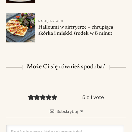
NASTĘPNY WPIS
Halloumi w airfryerze – chrupiąca
skórka i miękki środek w 8 minut
Może Ci się również spodobać
5 z 1 vote
Subskrybuj