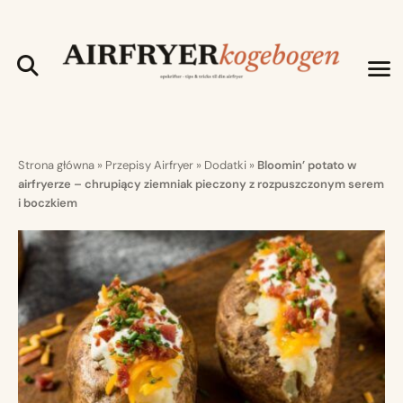
Strona główna
»
Przepisy Airfryer
»
Dodatki
»
Bloomin’ potato w
airfryerze – chrupiący ziemniak pieczony z rozpuszczonym serem
i boczkiem