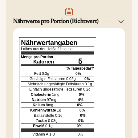
Nährwerte pro Portion (Richtwert)
Nährwertangaben
Latkes aus der Heißluftfritteuse
Menge pro Portion
5
Kalorien
% Tagesbedarf*
Fett
0.3
g
0
%
Gesättigte Fettsäuren
0.03
g
0
%
Mehrfach ungesättigte Fettsäuren
0.1
g
Einfach ungesättigte Fettsäuren
0.2
g
Cholesterin
1
mg
0
%
Natrium
97
mg
4
%
Kalium
8
mg
0
%
Kohlenhydrate
1
g
0
%
Ballaststoffe
0.1
g
0
%
Zucker
0.03
g
0
%
Eiweiß
0.1
g
0
%
Vitamin A
1
IU
0
%