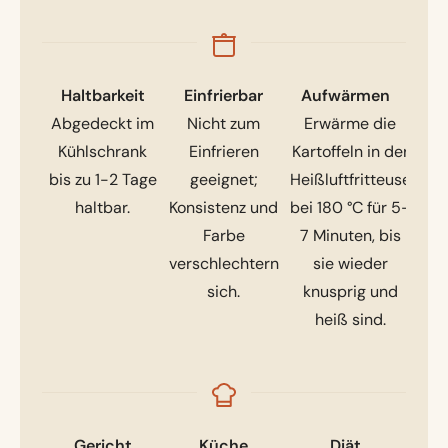
Haltbarkeit
Einfrierbar
Aufwärmen
Abgedeckt im
Nicht zum
Erwärme die
Kühlschrank
Einfrieren
Kartoffeln in der
bis zu 1-2 Tage
geeignet;
Heißluftfritteuse
haltbar.
Konsistenz und
bei 180 °C für 5-
Farbe
7 Minuten, bis
verschlechtern
sie wieder
sich.
knusprig und
heiß sind.
Gericht
Küche
Diät