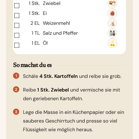
1
Stk.
Zwiebel
1
Stk.
Ei
2
EL
Weizenmehl
1
TL
Salz und Pfeffer
1
EL
Öl
So machst du es
Schäle
4 Stk. Kartoffeln
und reibe sie grob.
Reibe
1 Stk. Zwiebel
und vermische sie mit
den geriebenen Kartoffeln.
Lege die Masse in ein Küchenpapier oder ein
sauberes Geschirrtuch und presse so viel
Flüssigkeit wie möglich heraus.