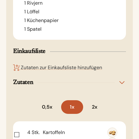
1 Rivjern
1 Löffel
1 Küchenpapier
1 Spatel
Einkaufsliste
Zutaten zur Einkaufsliste hinzufügen
Zutaten
0,5x
1x
2x
4
Stk.
Kartoffeln