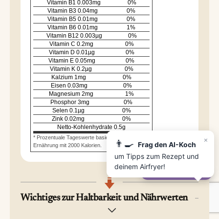
Vitamin B1
0.003
mg
0
%
Vitamin B3
0.04
mg
0
%
Vitamin B5
0.01
mg
0
%
Vitamin B6
0.01
mg
1
%
Vitamin B12
0.003
µg
0
%
Vitamin C
0.2
mg
0
%
Vitamin D
0.01
µg
0
%
Vitamin E
0.05
mg
0
%
Vitamin K
0.2
µg
0
%
Kalzium
1
mg
0
%
Eisen
0.03
mg
0
%
Magnesium
2
mg
1
%
Phosphor
3
mg
0
%
Selen
0.1
µg
0
%
Zink
0.02
mg
0
%
Netto-Kohlenhydrate
0.5
g
×
* Prozentuale Tageswerte basieren auf einer
👨‍🍳
Frag den AI-Koch
Ernährung mit 2000 Kalorien.
um Tipps zum Rezept und
deinem Airfryer!
✨
Frag den AI-Koch
Wichtiges zur Haltbarkeit und Nährwerten