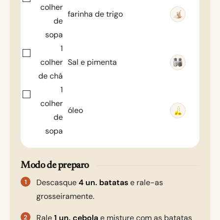
colher
farinha de trigo
de
sopa
1
colher
Sal e pimenta
de chá
1
colher
óleo
de
sopa
Modo de preparo
Descasque
4 un. batatas
e rale-as
grosseiramente.
Rale
1 un. cebola
e misture com as batatas