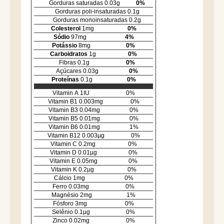
Gorduras saturadas
0.03
g
0
%
Gorduras poli-insaturadas
0.1
g
Gorduras monoinsaturadas
0.2
g
Colesterol
1
mg
0
%
Sódio
97
mg
4
%
Potássio
8
mg
0
%
Carboidratos
1
g
0
%
Fibras
0.1
g
0
%
Açúcares
0.03
g
0
%
Proteínas
0.1
g
0
%
Vitamin A
1
IU
0
%
Vitamin B1
0.003
mg
0
%
Vitamin B3
0.04
mg
0
%
Vitamin B5
0.01
mg
0
%
Vitamin B6
0.01
mg
1
%
Vitamin B12
0.003
µg
0
%
Vitamin C
0.2
mg
0
%
Vitamin D
0.01
µg
0
%
Vitamin E
0.05
mg
0
%
Vitamin K
0.2
µg
0
%
Cálcio
1
mg
0
%
Ferro
0.03
mg
0
%
Magnésio
2
mg
1
%
Fósforo
3
mg
0
%
Selênio
0.1
µg
0
%
Zinco
0.02
mg
0
%