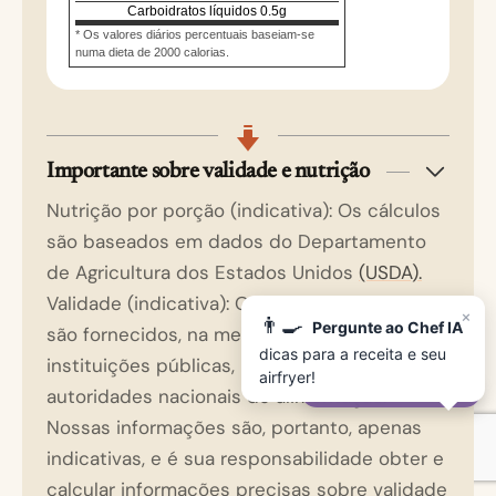
Carboidratos líquidos
0.5
g
* Os valores diários percentuais baseiam-se
numa dieta de 2000 calorias.
Importante sobre validade e nutrição
Nutrição por porção (indicativa): Os cálculos
são baseados em dados do Departamento
de Agricultura dos Estados Unidos
(USDA).
Validade (indicativa): Os dados de validade
×
👨‍🍳
Pergunte ao Chef IA
são fornecidos, na medida do possível, por
dicas para a receita e seu
instituições públicas, incluindo as
airfryer!
✨
Pergunte ao Chef IA
autoridades nacionais de alimentação.
Nossas informações são, portanto, apenas
indicativas, e é sua responsabilidade obter e
calcular informações precisas sobre validade