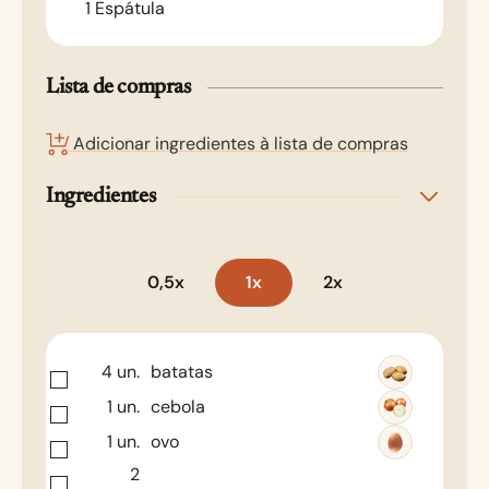
1 Espátula
Lista de compras
Adicionar ingredientes à lista de compras
Ingredientes
0,5x
1x
2x
4
un.
batatas
1
un.
cebola
1
un.
ovo
2