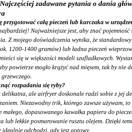
Najczęściej zadawane pytania o dania głów
ra
 przygotować całą pieczeń lub kurczaka w urządze
 najbardziej! Najważniejsze jest, aby znać pojemność
ia. Z mojego doświadczenia wynika, że standardowy
(ok. 1200-1400 gramów) lub ładna pieczeń wieprzo
 mieści się w większości modeli szufladkowych. Wysta
aby powietrze mogło krążyć nad mięsem, tak by nie d
 grzewczego.
nąć rozpadania się ryby?
 delikatna, ale airfryer doskonale radzi sobie z jej d
zaniem. Niezawodny trik, którego zawsze używam, to
e małego, dopasowanego kawałka papieru do piecze
za lub lekkie posmarowanie rusztu olejem. Dzięki tem
z idealnie odchodzi, gdy jest gotowy.