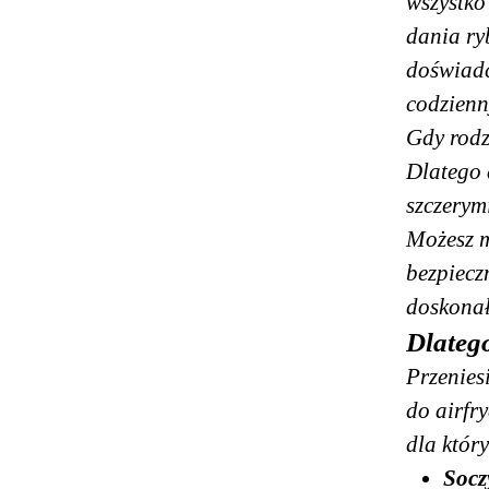
wszystko
dania ry
doświadc
codzienn
Gdy rodz
Dlatego 
szczerym
Możesz m
bezpiecz
doskonał
Dlatego
Przenies
do airfr
dla któr
Socz