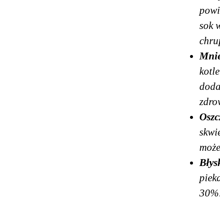
powi
sok 
chru
Mnie
kotl
doda
zdro
Oszc
skwi
może
Błys
piek
30%