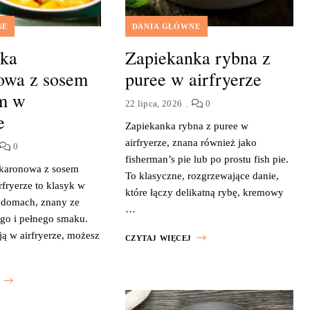
NE
DANIA GŁÓWNE
nka
Zapiekanka rybna z
owa z sosem
puree w airfryerze
im w
22 lipca, 2026
0
e
Zapiekanka rybna z puree w
airfryerze, znana również jako
0
fisherman’s pie lub po prostu fish pie.
karonowa z sosem
To klasyczne, rozgrzewające danie,
fryerze to klasyk w
które łączy delikatną rybę, kremowy
 domach, znany ze
…
go i pełnego smaku.
ją w airfryerze, możesz
CZYTAJ WIĘCEJ