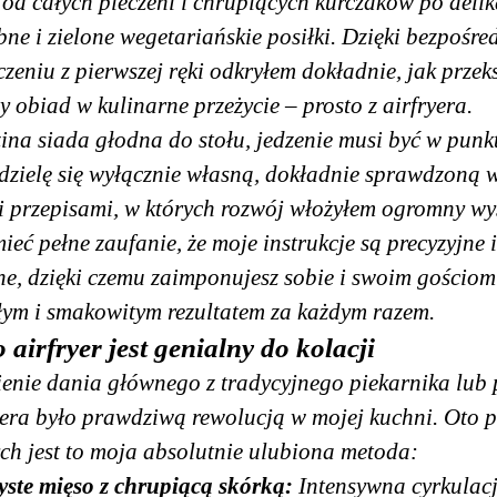
 od całych pieczeni i chrupiących kurczaków po deli
bne i zielone wegetariańskie posiłki. Dzięki bezpośr
zeniu z pierwszej ręki odkryłem dokładnie, jak przeks
y obiad w kulinarne przeżycie – prosto z airfryera.
ina siada głodna do stołu, jedzenie musi być w punkt
dzielę się wyłącznie własną, dokładnie sprawdzoną w
i przepisami, w których rozwój włożyłem ogromny wys
ieć pełne zaufanie, że moje instrukcje są precyzyjne i
ne, dzięki czemu zaimponujesz sobie i swoim gościom
ym i smakowitym rezultatem za każdym razem.
 airfryer jest genialny do kolacji
ienie dania głównego z tradycyjnego piekarnika lub 
yera było prawdziwą rewolucją w mojej kuchni. Oto 
ych jest to moja absolutnie ulubiona metoda:
yste mięso z chrupiącą skórką:
Intensywna cyrkulac