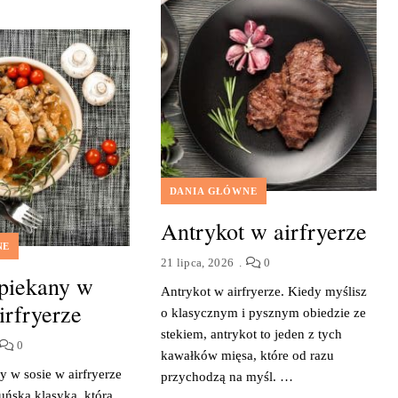
DANIA GŁÓWNE
Antrykot w airfryerze
NE
21 lipca, 2026
0
piekany w
Antrykot w airfryerze. Kiedy myślisz
irfryerze
o klasycznym i pysznym obiedzie ze
stekiem, antrykot to jeden z tych
0
kawałków mięsa, które od razu
y w sosie w airfryerze
przychodzą na myśl. …
uńska klasyka, która