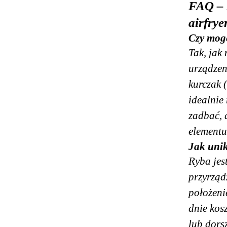
FAQ – 
airfrye
Czy mogę
Tak, jak
urządzen
kurczak 
idealnie
zadbać, 
elementu
Jak unik
Ryba jest
przyrząd
położeni
dnie kos
lub dors