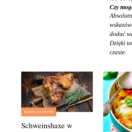
Czy mogę
Absolutn
wskazówk
dodać wa
Dzięki t
czasie.
DANIA GŁÓWNE
Schweinshaxe w