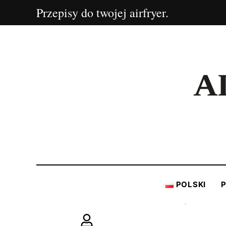
Przepisy do twojej airfryer.
POLSKI
P