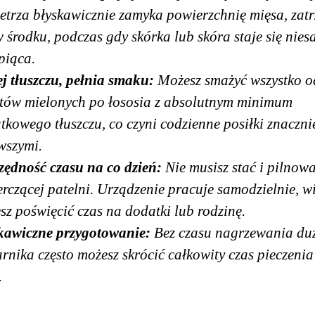
etrza błyskawicznie zamyka powierzchnię mięsa, zat
w środku, podczas gdy skórka lub skóra staje się nie
piąca.
j tłuszczu, pełnia smaku:
Możesz smażyć wszystko o
etów mielonych po łososia z absolutnym minimum
tkowego tłuszczu, co czyni codzienne posiłki znaczni
wszymi.
zędność czasu na co dzień:
Nie musisz stać i pilnow
erczącej patelni. Urządzenie pracuje samodzielnie, w
sz poświęcić czas na dodatki lub rodzinę.
kawiczne przygotowanie:
Bez czasu nagrzewania du
arnika często możesz skrócić całkowity czas pieczenia
.