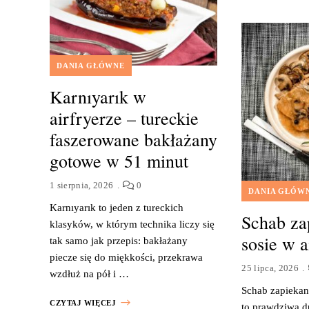
DANIA GŁÓWNE
Karnıyarık w
airfryerze – tureckie
faszerowane bakłażany
gotowe w 51 minut
1 sierpnia, 2026
0
DANIA GŁÓW
Karnıyarık to jeden z tureckich
Schab za
klasyków, w którym technika liczy się
sosie w a
tak samo jak przepis: bakłażany
piecze się do miękkości, przekrawa
25 lipca, 2026
wzdłuż na pół i …
Schab zapiekan
CZYTAJ WIĘCEJ
to prawdziwa d