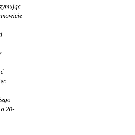
rzymując
samowicie
d
e
ać
ięc
żego
 o 20-