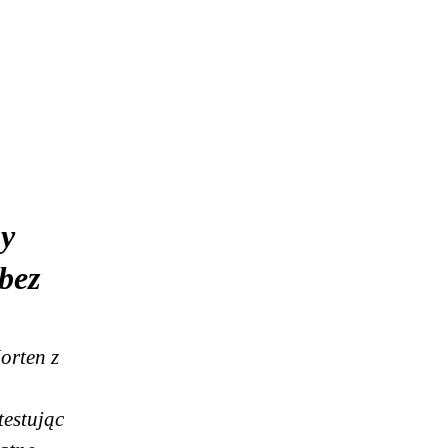
ny
bez
orten z
testując