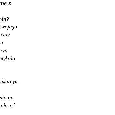
ne z
niu?
 swojego
 cały
wa
rczy
otykało
elikatnym
nia na
u łosoś