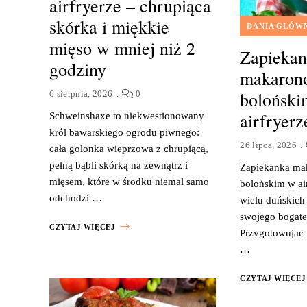
airfryerze – chrupiąca
skórka i miękkie
DANIA GŁÓW
mięso w mniej niż 2
Zapieka
godziny
makaron
bolońsk
6 sierpnia, 2026
0
airfryerz
Schweinshaxe to niekwestionowany
król bawarskiego ogrodu piwnego:
26 lipca, 2026
cała golonka wieprzowa z chrupiącą,
pełną bąbli skórką na zewnątrz i
Zapiekanka ma
mięsem, które w środku niemal samo
bolońskim w air
odchodzi …
wielu duńskich
swojego bogate
CZYTAJ WIĘCEJ
Przygotowując 
…
CZYTAJ WIĘCEJ