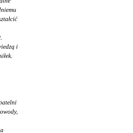
katne
edniemu
ztałcić
.
iedzą i
iłek.
patelni
powody,
ja