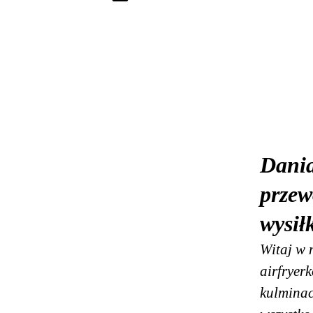
Dania
przew
wysił
Witaj w 
airfryer
kulminac