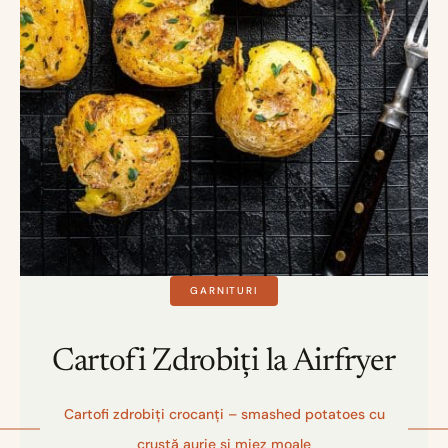
GARNITURI
Cartofi Zdrobiți la Airfryer
Cartofi zdrobiți crocanți – smashed potatoes cu
crustă aurie și miez moale