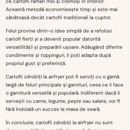
ce cartofii rămân moi și cremoși în interior.
Această metodă economisește timp și este mai
sănătoasă decât cartofii tradiționali la cuptor.
Felul provine dintr-o idee simplă de a refolosi
cartofi fierți și a devenit popular datorită
versatilității și preparării ușoare. Adăugând diferite
condimente și toppinguri, îi poți adapta după
propriul gust și preferință.
Cartofii zdrobiți la airfryer pot fi serviți cu o gamă
largă de feluri principale și garnituri, ceea ce îi face
o garnitură versatilă și populară. Indiferent dacă îi
servești cu carne, legume, pește sau salate, vor fi
fără îndoială un succes la masa de seară.
În concluzie, cartofii zdrobiți la airfryer nu sunt