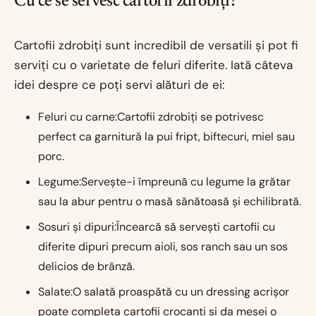
Cu ce se servesc cartofii zdrobiți?
Cartofii zdrobiți sunt incredibil de versatili și pot fi
serviți cu o varietate de feluri diferite. Iată câteva
idei despre ce poți servi alături de ei:
Feluri cu carne:Cartofii zdrobiți se potrivesc
perfect ca garnitură la pui fript, biftecuri, miel sau
porc.
Legume:Servește-i împreună cu legume la grătar
sau la abur pentru o masă sănătoasă și echilibrată.
Sosuri și dipuri:Încearcă să servești cartofii cu
diferite dipuri precum aioli, sos ranch sau un sos
delicios de brânză.
Salate:O salată proaspătă cu un dressing acrișor
poate completa cartofii crocanți și da mesei o