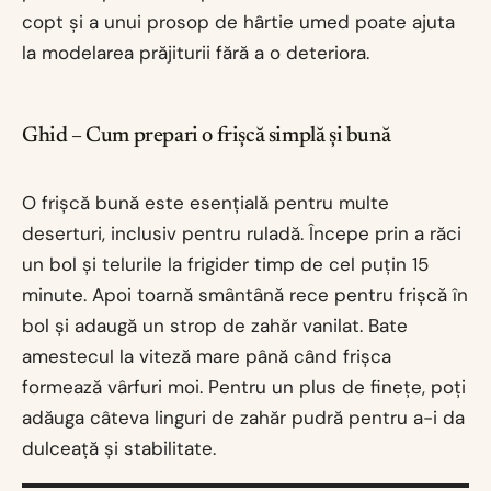
copt și a unui prosop de hârtie umed poate ajuta
la modelarea prăjiturii fără a o deteriora.
Ghid – Cum prepari o frișcă simplă și bună
O frișcă bună este esențială pentru multe
deserturi, inclusiv pentru ruladă. Începe prin a răci
un bol și telurile la frigider timp de cel puțin 15
minute. Apoi toarnă smântână rece pentru frișcă în
bol și adaugă un strop de zahăr vanilat. Bate
amestecul la viteză mare până când frișca
formează vârfuri moi. Pentru un plus de finețe, poți
adăuga câteva linguri de zahăr pudră pentru a-i da
dulceață și stabilitate.