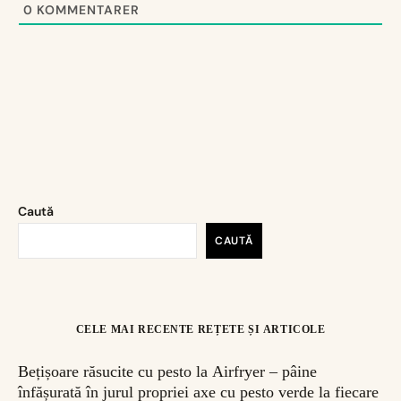
0
KOMMENTARER
Caută
CAUTĂ
CELE MAI RECENTE REȚETE ȘI ARTICOLE
Bețișoare răsucite cu pesto la Airfryer – pâine
înfășurată în jurul propriei axe cu pesto verde la fiecare