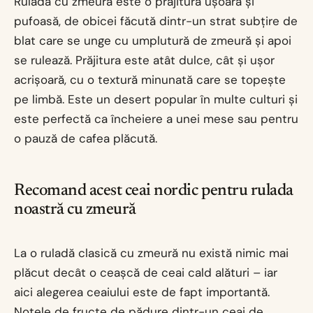
Rulada cu zmeură este o prăjitură ușoară și
pufoasă, de obicei făcută dintr-un strat subțire de
blat care se unge cu umplutură de zmeură și apoi
se rulează. Prăjitura este atât dulce, cât și ușor
acrișoară, cu o textură minunată care se topește
pe limbă. Este un desert popular în multe culturi și
este perfectă ca încheiere a unei mese sau pentru
o pauză de cafea plăcută.
Recomand acest ceai nordic pentru rulada
noastră cu zmeură
La o ruladă clasică cu zmeură nu există nimic mai
plăcut decât o ceașcă de ceai cald alături – iar
aici alegerea ceaiului este de fapt importantă.
Notele de fructe de pădure dintr-un ceai de