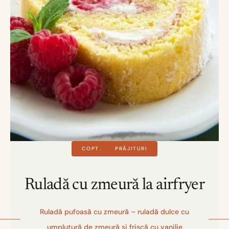
COPT
PRĂJITURI
Ruladă cu zmeură la airfryer
Ruladă pufoasă cu zmeură – ruladă dulce cu
umplutură de zmeură și frișcă cu vanilie