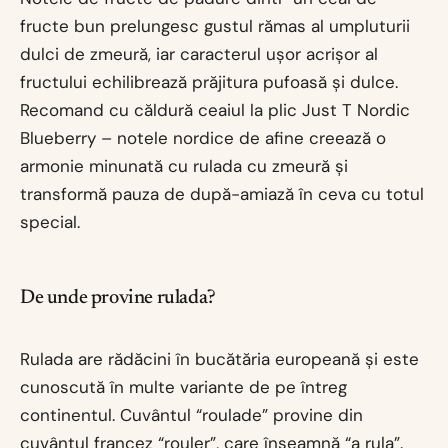
fructe bun prelungesc gustul rămas al umpluturii
dulci de zmeură, iar caracterul ușor acrișor al
fructului echilibrează prăjitura pufoasă și dulce.
Recomand cu căldură ceaiul la plic Just T Nordic
Blueberry – notele nordice de afine creează o
armonie minunată cu rulada cu zmeură și
transformă pauza de după-amiază în ceva cu totul
special.
De unde provine rulada?
Rulada are rădăcini în bucătăria europeană și este
cunoscută în multe variante de pe întreg
continentul. Cuvântul “roulade” provine din
cuvântul francez “rouler”, care înseamnă “a rula”.