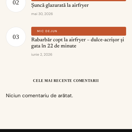
Șuncă glazurată la airfryer
mai 30, 2026
MIC DEJUN
Rabarbăr copt la airfryer – dulce-acrișor și
gata în 22 de minute
iunie 2, 2026
CELE MAI RECENTE COMENTARII
Niciun comentariu de arătat.