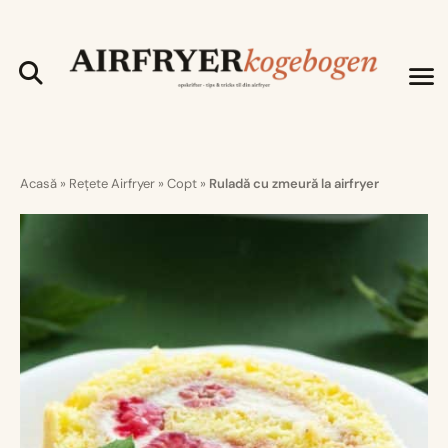
Acasă
»
Rețete Airfryer
»
Copt
»
Ruladă cu zmeură la airfryer