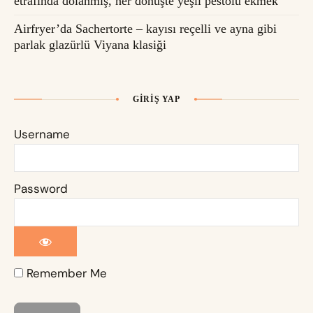
etrafında dolanmış, her dönüşte yeşil pestolu ekmek
Airfryer’da Sachertorte – kayısı reçelli ve ayna gibi
parlak glazürlü Viyana klasiği
GIRIŞ YAP
Username
Password
Remember Me