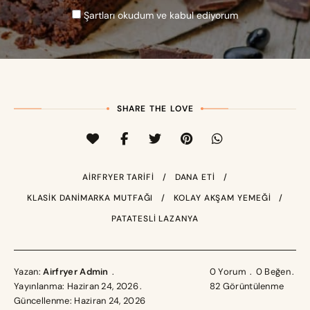
Şartları okudum ve kabul ediyorum
SHARE THE LOVE
AIRFRYER TARIFI
DANA ETI
KLASIK DANIMARKA MUTFAĞI
KOLAY AKŞAM YEMEĞI
PATATESLI LAZANYA
Yazan:
Airfryer Admin
0 Yorum
0
Beğen
Yayınlanma: Haziran 24, 2026
82
Görüntülenme
Güncellenme: Haziran 24, 2026