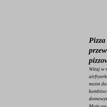
Pizza
przew
pizzo
Witaj w 
airfryer
moim domu
kombinow
domowym 
Moje oso