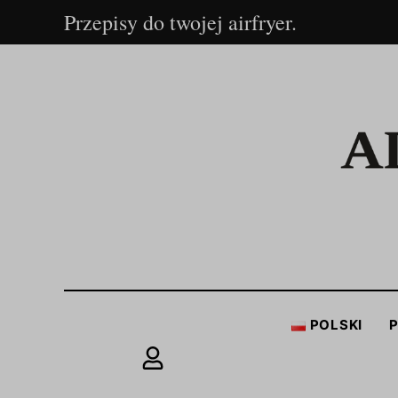
Przepisy do twojej airfryer.
POLSKI
P