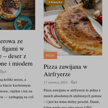
⭐ Klasyka
serowa ze
 figami w
e – deser z
PIZZE
one i miodem
Pizza zawijana w
Airfryerze
0
aą krótki sezon, a
17 czerwca, 2026
0
 na blacie kuchennym
Pizza zawijana w airfryerze to jedna z
owe, ciężkie i tuż na
moich absolutnych ulubionych potraw
cia — zasługują na coś
– i jest ku temu dobry powód. Danie,
które wielu zna jako pizzę UFO …