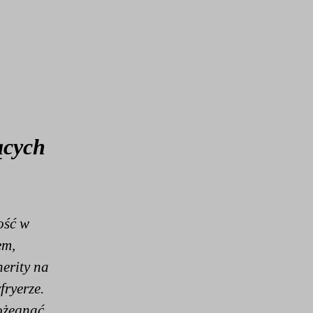
ących
ość w
em,
erity na
fryerze.
ożegnać