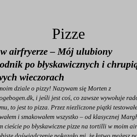
Pizze
 w airfryerze – Mój ulubiony
odnik po błyskawicznych i chrupi
wych wieczorach
moim dziale o pizzy! Nazywam się Morten z
kogebogen.dk, i jeśli jest coś, co zawsze wywołuje rad
, to jest to pizza. Przez niezliczone piątki testował
ałem i smakowałem wszystko – od klasycznej Margh
cieście po błyskawiczne pizze na tortilli w moim air
biste doświadczenie pokazało mi, że łatwo możesz p