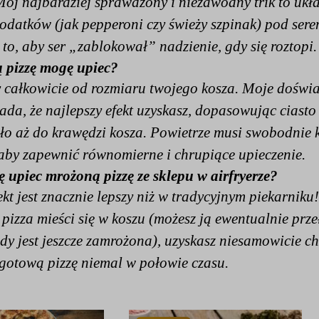
ój najbardziej sprawdzony i niezawodny trik to ukł
dodatków (jak pepperoni czy świeży szpinak) pod ser
 to, aby ser „zablokował” nadzienie, gdy się roztopi.
 pizzę mogę upiec?
y całkowicie od rozmiaru twojego kosza. Moje doświ
da, że najlepszy efekt uzyskasz, dopasowując ciasto 
ało aż do krawędzi kosza. Powietrze musi swobodnie 
aby zapewnić równomierne i chrupiące upieczenie.
 upiec mrożoną pizzę ze sklepu w airfryerze?
ekt jest znacznie lepszy niż w tradycyjnym piekarniku!
pizza mieści się w koszu (możesz ją ewentualnie prz
gdy jest jeszcze zamrożona), uzyskasz niesamowicie c
 gotową pizzę niemal w połowie czasu.