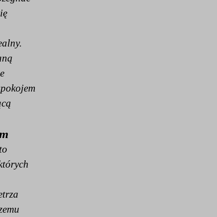
ię
ealny.
aną
e
 spokojem
ącą
om
to
których
etrza
czemu