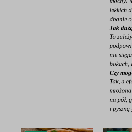
mocny! M
lekkich 
dbanie o
Jak dużą
To zależ
podpowia
nie sięg
bokach, 
Czy mogę
Tak, a ef
mrożona 
na pół, 
i pyszną