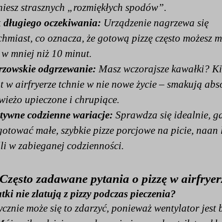
niesz strasznych „rozmiękłych spodów”.
 długiego oczekiwania:
Urządzenie nagrzewa się
chmiast, co oznacza, że gotową pizzę często możesz m
e w mniej niż 10 minut.
rzowskie odgrzewanie:
Masz wczorajsze kawałki? Ki
t w airfryerze tchnie w nie nowe życie – smakują abs
świeżo upieczone i chrupiące.
tywne codzienne wariacje:
Sprawdza się idealnie, g
gotować małe, szybkie pizze porcjowe na picie, naan 
lli w zabieganej codzienności.
Często zadawane pytania o pizzę w airfryer
tki nie zlatują z pizzy podczas pieczenia?
tycznie może się to zdarzyć, ponieważ wentylator jest