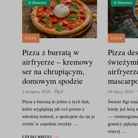
✨ Nowość
✨ Nowość
PIZZE
PIZZE
Pizza z burratą w
Pizza de
airfryerze – kremowy
świeżymi
ser na chrupiącym,
airfryerz
domowym spodzie
mascarp
2 sierpnia, 2026
0
26 lipca, 2026
Pizza z burratą to jedno z tych dań,
Świeże figi maj
które wyglądają jak coś prosto z
kiedy już leżą
włoskiej trattorii, a spokojnie da się je
— ciemnogranat
zrobić w zupełnie zwykły …
granicy pęknię
więcej …
CZYTAJ WIĘCEJ