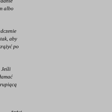
adanie
em albo
adczenie
tak, aby
krążyć po
 Jeśli
ełamać
hrupiącą