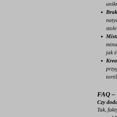
unik
Brak
naty
stol
Mist
minu
jak 
Krea
przy
torti
FAQ – 
Czy doda
Tak, fak