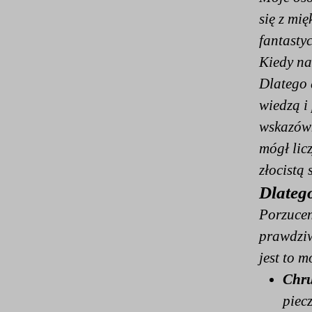
się z mię
fantasty
Kiedy na
Dlatego 
wiedzą i
wskazówk
mógł lic
złocistą
Dlatego
Porzucen
prawdziw
jest to 
Chru
piec