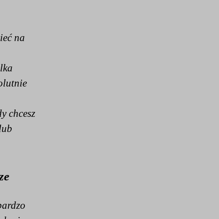
ieć na
lka
olutnie
dy chcesz
lub
ze
 bardzo