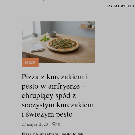
CZYTAJ WIĘCEJ
PIZZE
Pizza z kurczakiem i
pesto w airfryerze –
chrupiący spód z
soczystym kurczakiem
i świeżym pesto
27 majaa, 2026
0
Pizza z kurczakiem i pesto to taki