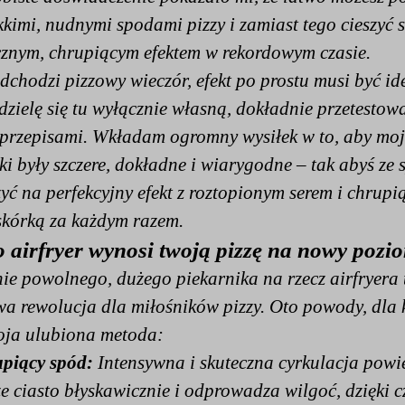
kkimi, nudnymi spodami pizzy i zamiast tego cieszyć s
cznym, chrupiącym efektem w rekordowym czasie.
dchodzi pizzowy wieczór, efekt po prostu musi być id
dzielę się tu wyłącznie własną, dokładnie przetestow
 przepisami. Wkładam ogromny wysiłek w to, aby moj
i były szczere, dokładne i wiarygodne – tak abyś ze
zyć na perfekcyjny efekt z roztopionym serem i chrupi
 skórką za każdym razem.
 airfryer wynosi twoją pizzę na nowy pozi
ie powolnego, dużego piekarnika na rzecz airfryera 
a rewolucja dla miłośników pizzy. Oto powody, dla 
moja ulubiona metoda:
piący spód:
Intensywna i skuteczna cyrkulacja powi
ze ciasto błyskawicznie i odprowadza wilgoć, dzięki 