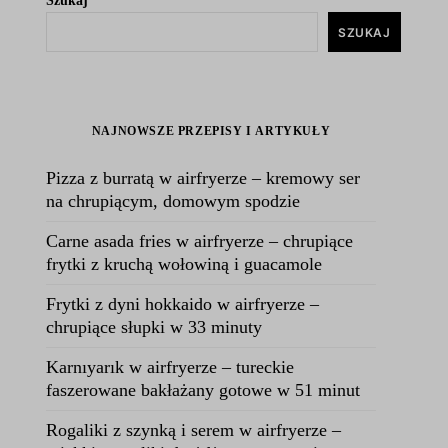
Szukaj
SZUKAJ
NAJNOWSZE PRZEPISY I ARTYKUŁY
Pizza z burratą w airfryerze – kremowy ser
na chrupiącym, domowym spodzie
Carne asada fries w airfryerze – chrupiące
frytki z kruchą wołowiną i guacamole
Frytki z dyni hokkaido w airfryerze –
chrupiące słupki w 33 minuty
Karnıyarık w airfryerze – tureckie
faszerowane bakłażany gotowe w 51 minut
Rogaliki z szynką i serem w airfryerze –