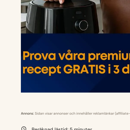
Annons:
Sidan visar annonser och innehåller reklamlänkar (affiliate
Beräknad lästid:
5
minuter