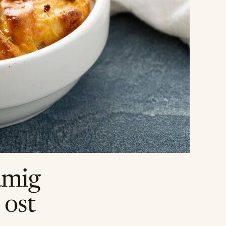
ämig
 ost