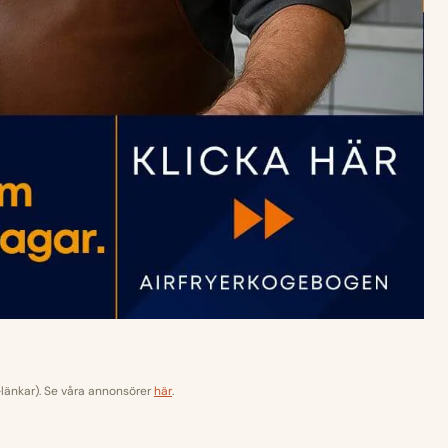
-länkar). Se våra annonsörer
här
.