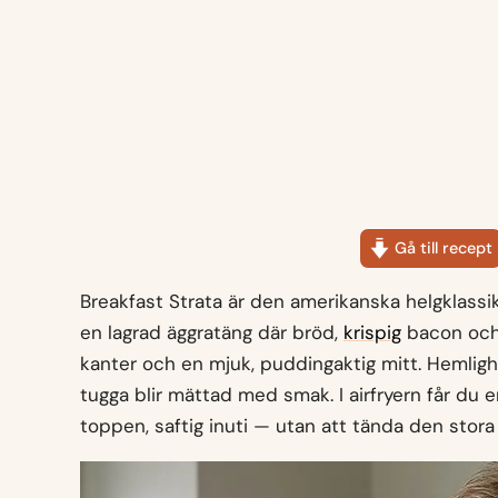
Gå till recept
Breakfast Strata är den amerikanska helgklassike
en lagrad äggratäng där bröd,
krispig
bacon och s
kanter och en mjuk, puddingaktig mitt. Hemlighe
tugga blir mättad med smak. I airfryern får du 
toppen, saftig inuti — utan att tända den sto