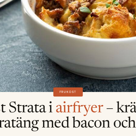
FRUKOST
t Strata i
airfryer
– kr
ratäng med bacon och