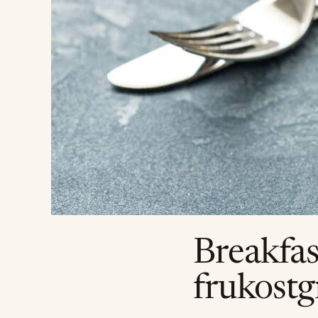
Breakfas
frukostg