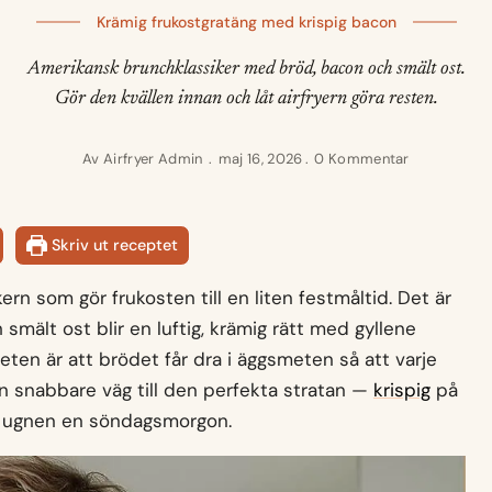
Krämig frukostgratäng med krispig bacon
Amerikansk brunchklassiker med bröd, bacon och smält ost.
Gör den kvällen innan och låt airfryern göra resten.
Av
Airfryer Admin
maj 16, 2026
0 Kommentar
Skriv ut receptet
rn som gör frukosten till en liten festmåltid. Det är
mält ost blir en luftig, krämig rätt med gyllene
ten är att brödet får dra i äggsmeten så att varje
en snabbare väg till den perfekta stratan —
krispig
på
ra ugnen en söndagsmorgon.