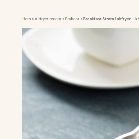
Hem
»
Airfryer recept
»
Frukost
»
Breakfast Strata i airfryer –