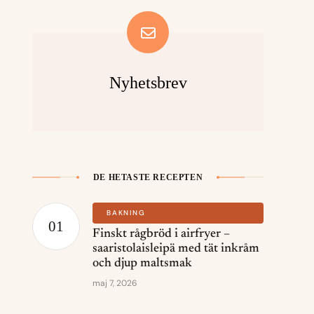
Nyhetsbrev
DE HETASTE RECEPTEN
BAKNING
Finskt rågbröd i airfryer –
saaristolaisleipä med tät inkråm
och djup maltsmak
maj 7, 2026