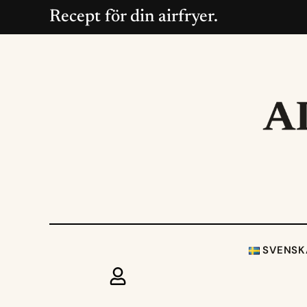
Recept för din airfryer.
SVENSK