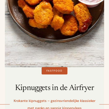
FASTFOOD
Kipnuggets in de Airfryer
Krokante kipnuggets – gezinsvriendelijke klassieker
met panko en sappig kippenvlees