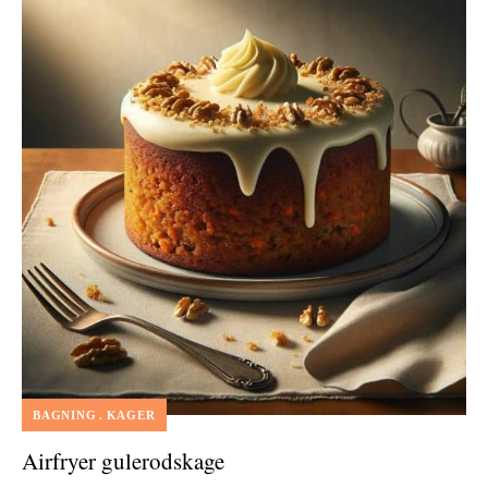
BAGNING
KAGER
Airfryer gulerodskage