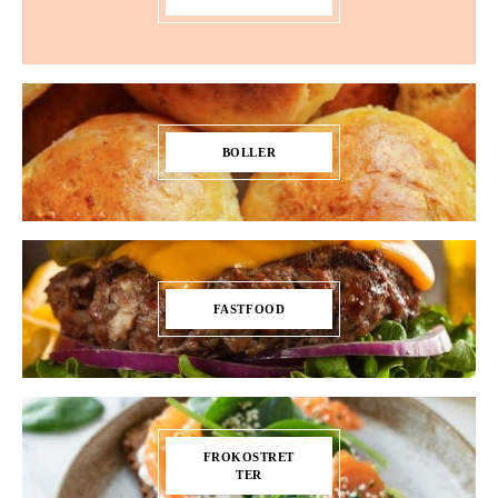
BOLLER
FASTFOOD
FROKOSTRET
TER