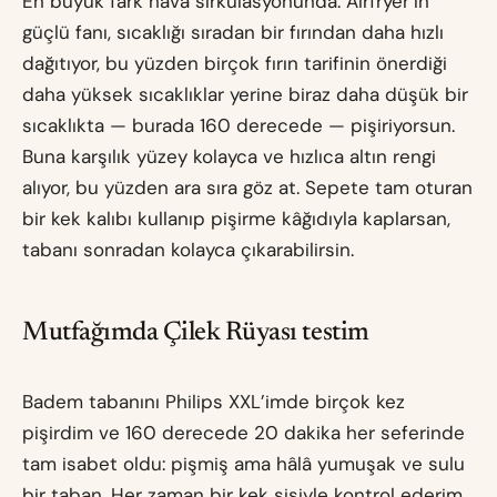
En büyük fark hava sirkülasyonunda. Airfryer’ın
güçlü fanı, sıcaklığı sıradan bir fırından daha hızlı
dağıtıyor, bu yüzden birçok fırın tarifinin önerdiği
daha yüksek sıcaklıklar yerine biraz daha düşük bir
sıcaklıkta — burada 160 derecede — pişiriyorsun.
Buna karşılık yüzey kolayca ve hızlıca altın rengi
alıyor, bu yüzden ara sıra göz at. Sepete tam oturan
bir kek kalıbı kullanıp pişirme kâğıdıyla kaplarsan,
tabanı sonradan kolayca çıkarabilirsin.
Mutfağımda Çilek Rüyası testim
Badem tabanını Philips XXL’imde birçok kez
pişirdim ve 160 derecede 20 dakika her seferinde
tam isabet oldu: pişmiş ama hâlâ yumuşak ve sulu
bir taban. Her zaman bir kek şişiyle kontrol ederim