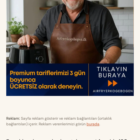
Reklam:
Sayfa reklam gösterir ve reklam bağlantıları (ortaklık
bağlantıları) içerir. Reklam verenlerimizi görün
burada
.