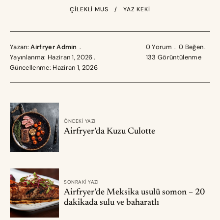
ÇILEKLI MUS
YAZ KEKI
Yazan:
Airfryer Admin
0 Yorum
0
Beğen
Yayınlanma: Haziran 1, 2026
133
Görüntülenme
Güncellenme: Haziran 1, 2026
ÖNCEKI YAZI
Airfryer’da Kuzu Culotte
SONRAKI YAZI
Airfryer’de Meksika usulü somon – 20
dakikada sulu ve baharatlı