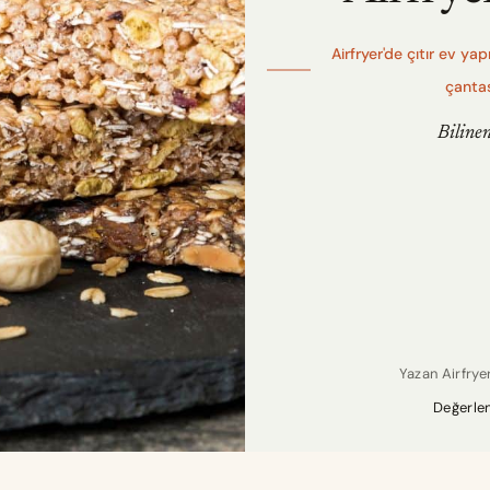
Airfryer'de çıtır ev y
çantası
Bilinen
Yazan
Airfry
Değerle