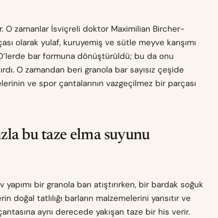
ır. O zamanlar İsviçreli doktor Maximilian Bircher-
çası olarak yulaf, kuruyemiş ve sütle meyve karışımı
970’lerde bar formuna dönüştürüldü; bu da onu
ırdı. O zamandan beri granola bar sayısız çeşide
lerinin ve spor çantalarının vazgeçilmez bir parçası
ızla bu taze elma suyunu
 yapımı bir granola barı atıştırırken, bir bardak soğuk
n doğal tatlılığı barların malzemelerini yansıtır ve
ntasına aynı derecede yakışan taze bir his verir.