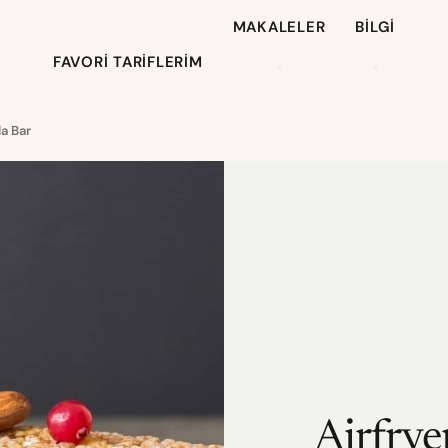
MAKALELER
BILGI
FAVORI TARIFLERIM
la Bar
Airfrye