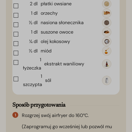
2
dl
płatki owsiane
1
dl
orzechy
½
dl
nasiona słonecznika
1
dl
suszone owoce
¼
dl
olej kokosowy
½
dl
miód
1
ekstrakt waniliowy
łyżeczka
1
sól
szczypta
Sposób przygotowania
Rozgrzej swój airfryer do 160°C.
(Zaprogramuj go wcześniej lub pozwól mu