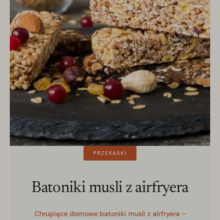
PRZEKĄSKI
Batoniki musli z airfryera
Chrupiące domowe batoniki musli z airfryera –