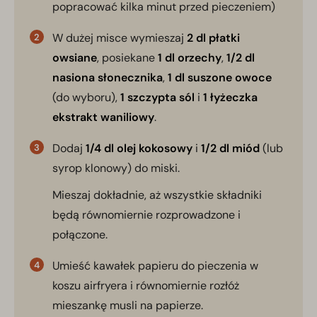
popracować kilka minut przed pieczeniem)
W dużej misce wymieszaj
2 dl płatki
owsiane
, posiekane
1 dl orzechy
,
1/2 dl
nasiona słonecznika
,
1 dl suszone owoce
(do wyboru),
1 szczypta sól
i
1 łyżeczka
ekstrakt waniliowy
.
Dodaj
1/4 dl olej kokosowy
i
1/2 dl miód
(lub
syrop klonowy) do miski.
Mieszaj dokładnie, aż wszystkie składniki
będą równomiernie rozprowadzone i
połączone.
Umieść kawałek papieru do pieczenia w
koszu airfryera i równomiernie rozłóż
mieszankę musli na papierze.