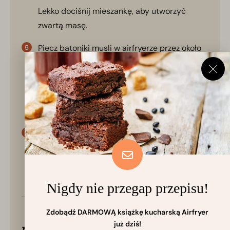
Lekko dociśnij mieszankę, aby utworzyć
zwartą masę.
Piecz batoniki musli w airfryerze przez około
10-15 minut lub aż będą złocistobrązowe i
twarde.
Uruchom tutaj internetowy minutnik
kuchenny
Pozwól batonikom musli ostygnąć w koszu
airfryera, zanim pokroisz je na batoniki lub
kwadraty.
Nigdy nie przegap przepisu!
Zdobądź DARMOWĄ książkę kucharską Airfryer
już dziś!