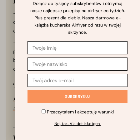
Nasze notatki do przepisu
Dołącz do tysięcy subskrybentów i otrzymuj
nasze najlepsze przepisy na airfryer co tydzień.
– Możesz dostosować składniki do swojego gustu,
Plus prezent dla ciebie. Nasza darmowa e-
dodając różne orzechy, nasiona lub suszone
książka kucharska Airfryer od razu w twojej
owoce.
skrzynce.
– Miej oko na batoniki musli podczas pieczenia,
ponieważ airfryery mogą różnić się wydajnością, a
batoniki mogą potrzebować krótszego lub
dłuższego czasu pieczenia.
Twoje notatki do przepisu
Kliknij tutaj! Aby dodać i zapisać własne notatki
do tego przepisu.
✨
Zapytaj Szefa AI
Przeczytałem i akceptuję warunki
Nej, tak. Vis det ikke igen.
Wartości odżywcze na porcję (Orientacyjne)