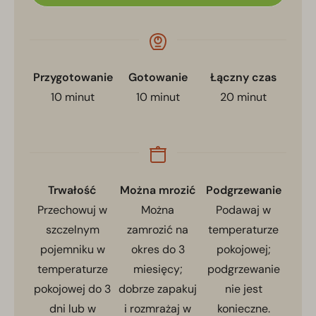
Przygotowanie
Gotowanie
Łączny czas
10
minut
10
minut
20
minut
Trwałość
Można mrozić
Podgrzewanie
Przechowuj w
Można
Podawaj w
szczelnym
zamrozić na
temperaturze
pojemniku w
okres do 3
pokojowej;
temperaturze
miesięcy;
podgrzewanie
pokojowej do 3
dobrze zapakuj
nie jest
dni lub w
i rozmrażaj w
konieczne.