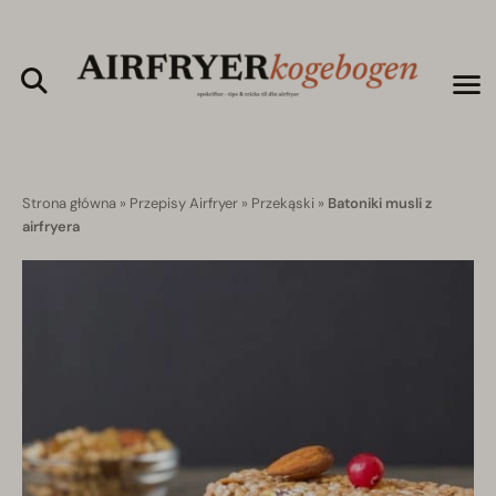
Strona główna
»
Przepisy Airfryer
»
Przekąski
»
Batoniki musli z
airfryera