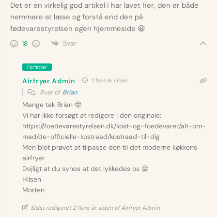
Det er en virkelig god artikel i har lavet her, den er både
nemmere at læse og forstå end den på
fødevarestyrelsen egen hjemmeside
😀
Svar
18
Forfatter
Airfryer Admin
2 flere år siden
Svar til
Brian
Mange tak Brian
🤓
Vi har ikke forsøgt at redigere i den originale:
https://foedevarestyrelsen.dk/kost-og-foedevarer/alt-om-
mad/de-officielle-kostraad/kostraad-til-dig
Men blot prøvet at tilpasse den til det moderne køkkens
airfryer.
Dejligt at du synes at det lykkedes os
🤗
Hilsen
Morten
Sidst redigeret 2 flere år siden af Airfryer Admin