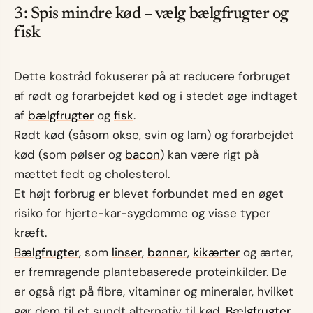
3: Spis mindre kød – vælg bælgfrugter og
fisk
Dette kostråd fokuserer på at reducere forbruget
af rødt og forarbejdet kød og i stedet øge indtaget
af
bælgfrugter
og
fisk
.
Rødt kød (såsom okse, svin og lam) og forarbejdet
kød (som pølser og
bacon
) kan være rigt på
mættet fedt og cholesterol.
Et højt forbrug er blevet forbundet med en øget
risiko for hjerte-kar-sygdomme og visse typer
kræft.
Bælgfrugter
, som
linser
,
bønner
,
kikærter
og ærter,
er fremragende plantebaserede proteinkilder. De
er også rigt på fibre, vitaminer og mineraler, hvilket
gør dem til et sundt alternativ til kød.
Bælgfrugter