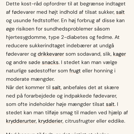
Dette kost-råd opfordrer til at begrænse indtaget
af fødevarer med højt indhold af tilsat sukker,
salt
og usunde fedtstoffer. En høj forbrug af disse kan
øge risikoen for sundhedsproblemer såsom
hjertesygdomme, type 2-diabetes og fedme. At
reducere sukkerindtaget indebærer at undgå
fødevarer og
drikkevarer
som sodavand, slik,
kager
og andre søde
snacks
. I stedet kan man vælge
naturlige sødestoffer som
frugt
eller honning i
moderate mængder.
Når det kommer til
salt
, anbefales det at skære
ned på forarbejdede og indpakkede fødevarer,
som ofte indeholder høje mængder tilsat
salt
. I
stedet kan man tilføje smag til maden ved hjælp af
krydderurter
,
krydderier
, citrusfrugter eller eddike.