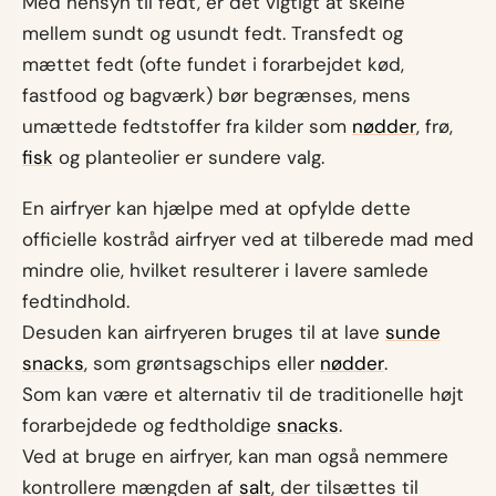
Med hensyn til fedt, er det vigtigt at skelne
mellem sundt og usundt fedt. Transfedt og
mættet fedt (ofte fundet i forarbejdet kød,
fastfood og bagværk) bør begrænses, mens
umættede fedtstoffer fra kilder som
nødder
, frø,
fisk
og planteolier er sundere valg.
En airfryer kan hjælpe med at opfylde dette
officielle kostråd airfryer ved at tilberede mad med
mindre olie, hvilket resulterer i lavere samlede
fedtindhold.
Desuden kan airfryeren bruges til at lave
sunde
snacks
, som grøntsagschips eller
nødder
.
Som kan være et alternativ til de traditionelle højt
forarbejdede og fedtholdige
snacks
.
Ved at bruge en airfryer, kan man også nemmere
kontrollere mængden af
salt
, der tilsættes til