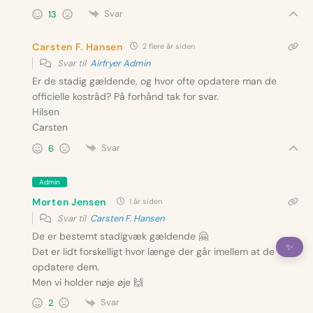
Svar
13
Carsten F. Hansen
2 flere år siden
Svar til
Airfryer Admin
Er de stadig gældende, og hvor ofte opdatere man de
officielle kostråd? På forhånd tak for svar.
Hilsen
Carsten
Svar
6
Admin
Morten Jensen
1 år siden
Svar til
Carsten F. Hansen
De er bestemt stadigvæk gældende 🤗
✨
Det er lidt forskelligt hvor længe der går imellem at de
opdatere dem.
Men vi holder nøje øje 🙌
Svar
2