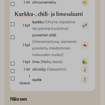
1
rkl
sitruunamehu
Kurkku
-,
chili
- ja limesalaatti
kurkku
(Ohuina viipaleina
1
kpl
tai pieninä kuutioina)
punainen
chili
(Hienonnettuna, siemenet
1
kpl
poistettu miedomman
tulisuuden vuoksi)
1
kpl
lime
(
Mehu
tästä)
1
rkl
oliiviöljy
(Salaattiin)
1
suola
ripaus
Näin teet