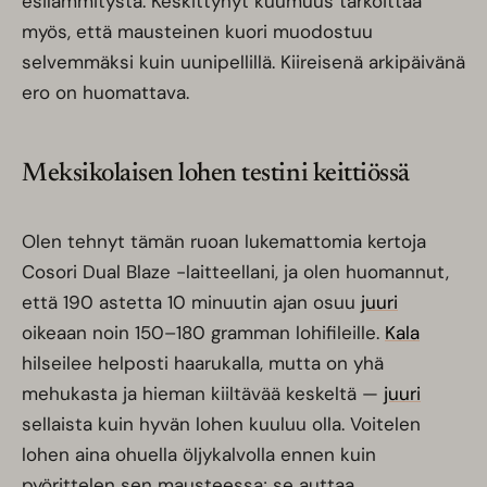
esilämmitystä. Keskittynyt kuumuus tarkoittaa
myös, että mausteinen kuori muodostuu
selvemmäksi kuin uunipellillä. Kiireisenä arkipäivänä
ero on huomattava.
Meksikolaisen lohen testini keittiössä
Olen tehnyt tämän ruoan lukemattomia kertoja
Cosori Dual Blaze -laitteellani, ja olen huomannut,
että 190 astetta 10 minuutin ajan osuu
juuri
oikeaan noin 150–180 gramman lohifileille.
Kala
hilseilee helposti haarukalla, mutta on yhä
mehukasta ja hieman kiiltävää keskeltä —
juuri
sellaista kuin hyvän lohen kuuluu olla. Voitelen
lohen aina ohuella öljykalvolla ennen kuin
pyörittelen sen mausteessa; se auttaa