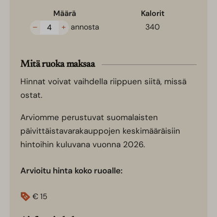
Määrä
Kalorit
–
+
annosta
340
Mitä ruoka maksaa
Hinnat voivat vaihdella riippuen siitä, missä
ostat.
Arviomme perustuvat suomalaisten
päivittäistavarakauppojen keskimääräisiin
hintoihin kuluvana vuonna 2026.
Arvioitu hinta koko ruoalle:
€
15