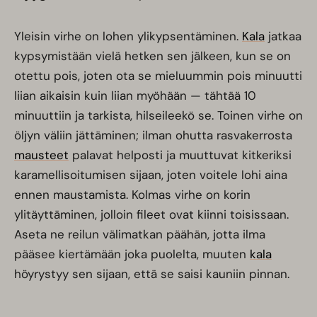
Yleisin virhe on lohen ylikypsentäminen.
Kala
jatkaa
kypsymistään vielä hetken sen jälkeen, kun se on
otettu pois, joten ota se mieluummin pois minuutti
liian aikaisin kuin liian myöhään — tähtää 10
minuuttiin ja tarkista, hilseileekö se. Toinen virhe on
öljyn väliin jättäminen; ilman ohutta rasvakerrosta
mausteet
palavat helposti ja muuttuvat kitkeriksi
karamellisoitumisen sijaan, joten voitele lohi aina
ennen maustamista. Kolmas virhe on korin
ylitäyttäminen, jolloin fileet ovat kiinni toisissaan.
Aseta ne reilun välimatkan päähän, jotta ilma
pääsee kiertämään joka puolelta, muuten
kala
höyrystyy sen sijaan, että se saisi kauniin pinnan.