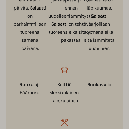
päivää.
Salaatti
ennen
läpikuumaa.
on
uudelleenlämmitystä.
Salaatti
parhaimmillaan
Salaatti
on tehtävä
tarjoillaan
tuoreena
tuoreena eikä sitä voi
kylmänä eikä
samana
pakastaa.
sitä lämmitetä
päivänä.
uudelleen.
Ruokalaji
Keittiö
Ruokavalio
Pääruoka
Meksikolainen,
Tanskalainen