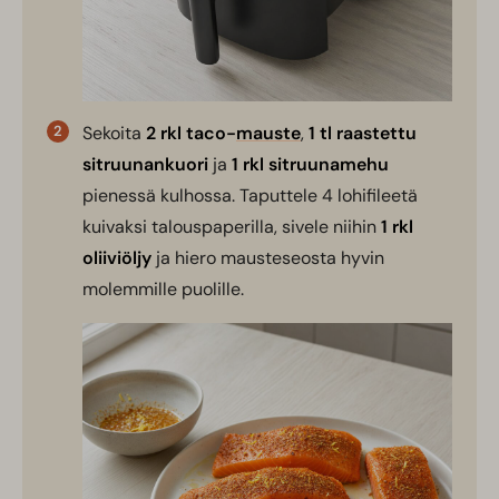
Sekoita
2 rkl taco-
mauste
,
1 tl raastettu
sitruunankuori
ja
1 rkl sitruunamehu
pienessä kulhossa. Taputtele 4 lohifileetä
kuivaksi talouspaperilla, sivele niihin
1 rkl
oliiviöljy
ja hiero mausteseosta hyvin
molemmille puolille.