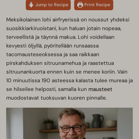
Jump to Recipe
Print Recipe
Meksikolainen lohi airfryerissä on noussut yhdeksi
suosikkiarkiruoistani, kun haluan jotain nopeaa,
terveellistä ja täynnä makua. Lohi voidellaan
kevyesti öljyllä, pyöritellään runsaassa
tacomausteseoksessa ja saa raikkaan
pirskahduksen sitruunamehua ja raastettua
sitruunankuorta ennen kuin se menee koriin. Vain
10 minuutissa 190 asteessa kalasta tulee mureaa ja
se hilseilee helposti, samalla kun
mausteet
muodostavat tuoksuvan kuoren pinnalle.