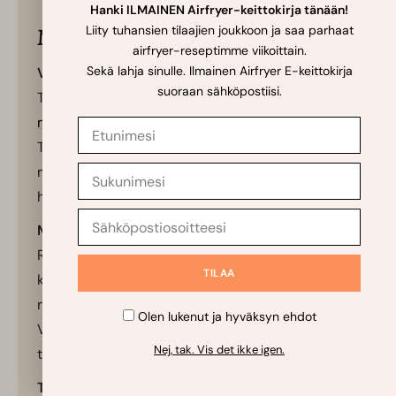
Hanki ILMAINEN Airfryer-keittokirja tänään!
Liity tuhansien tilaajien joukkoon ja saa parhaat
Muistiinpanomme reseptistä
airfryer-reseptimme viikoittain.
Sekä lahja sinulle. Ilmainen Airfryer E-keittokirja
Vinkkejä täydelliseen lopputulokseen:
suoraan sähköpostiisi.
Taputtele lohi aina kuivaksi ennen voitelua — näin
mauste
tarttuu paremmin eikä lohi höyryynny.
Tarkista se jo 8 minuutin kuluttua, sillä paksuus
määrää tarkan ajan; lohi on valmista, kun se
hilseilee helposti haarukalla.
Muunnelma:
Ripottele salaatin päälle tuoretta hakattua
korianteria ja hieman hienonnettua punasipulia,
niin saat autenttisemman meksikolaisen maun.
✨
Kysy AI-Kokkilta
Olen lukenut ja hyväksyn ehdot
Voit myös paloitella lohen pienemmiksi paloiksi ja
Nej, tak. Vis det ikke igen.
tarjoilla sen tortilloissa tacoina.
Tarjoilu: