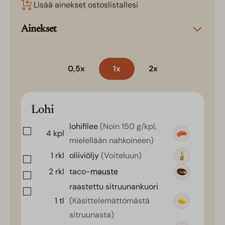
Lisää ainekset ostoslistallesi
Ainekset
0,5x
1x
2x
Lohi
lohifilee
(Noin 150 g/kpl,
4
kpl
mielellään nahkoineen)
1
rkl
oliiviöljy
(Voiteluun)
2
rkl
taco-
mauste
raastettu sitruunankuori
1
tl
(Käsittelemättömästä
sitruunasta)