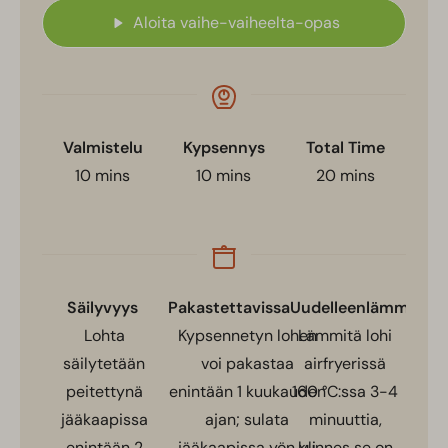
Aloita vaihe-vaiheelta-opas
Valmistelu
Kypsennys
Total Time
10
mins
10
mins
20
mins
Säilyvyys
Pakastettavissa
Uudelleenlämmitys
Lohta
Kypsennetyn lohen
Lämmitä lohi
säilytetään
voi pakastaa
airfryerissä
peitettynä
enintään 1 kuukauden
160 °C:ssa 3-4
jääkaapissa
ajan; sulata
minuuttia,
enintään 2
jääkaapissa yön yli
kunnes se on