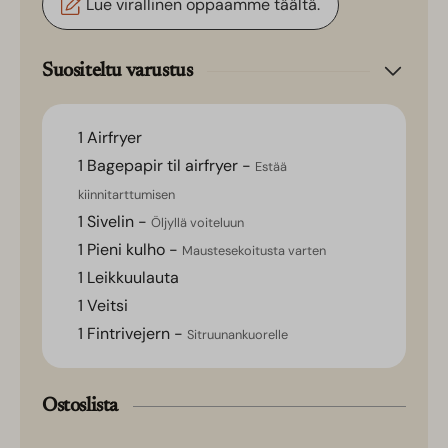
Lue virallinen oppaamme täältä.
Suositeltu varustus
1 Airfryer
1 Bagepapir til airfryer -
Estää
kiinnitarttumisen
1 Sivelin -
Öljyllä voiteluun
1 Pieni kulho -
Maustesekoitusta varten
1 Leikkuulauta
1 Veitsi
1 Fintrivejern -
Sitruunankuorelle
Ostoslista