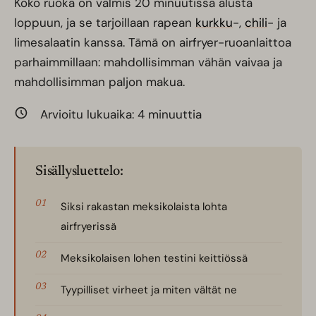
Koko ruoka on valmis 20 minuutissa alusta
loppuun, ja se tarjoillaan rapean
kurkku
-,
chili
- ja
limesalaatin kanssa. Tämä on airfryer-ruoanlaittoa
parhaimmillaan: mahdollisimman vähän vaivaa ja
mahdollisimman paljon makua.
Arvioitu lukuaika:
4
minuuttia
Sisällysluettelo:
Siksi rakastan meksikolaista lohta
airfryerissä
Meksikolaisen lohen testini keittiössä
Tyypilliset virheet ja miten vältät ne