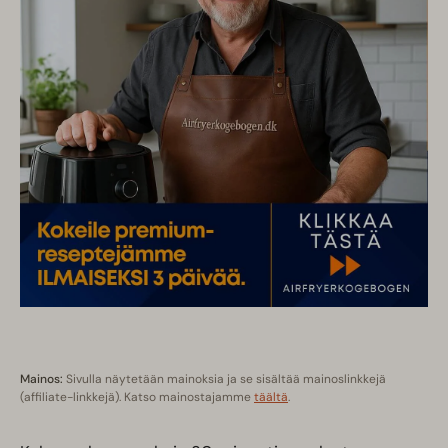
Mainos:
Sivulla näytetään mainoksia ja se sisältää mainoslinkkejä
(affiliate-linkkejä). Katso mainostajamme
täältä
.