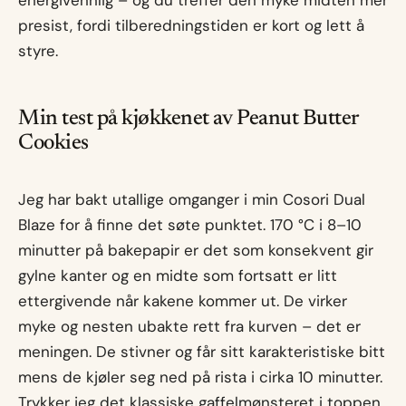
energivennlig – og du treffer den myke midten mer
presist, fordi tilberedningstiden er kort og lett å
styre.
Min test på kjøkkenet av Peanut Butter
Cookies
Jeg har bakt utallige omganger i min Cosori Dual
Blaze for å finne det søte punktet. 170 °C i 8–10
minutter på bakepapir er det som konsekvent gir
gylne kanter og en midte som fortsatt er litt
ettergivende når kakene kommer ut. De virker
myke og nesten ubakte rett fra kurven – det er
meningen. De stivner og får sitt karakteristiske bitt
mens de kjøler seg ned på rista i cirka 10 minutter.
Trykker jeg det klassiske gaffelmønsteret i toppen,