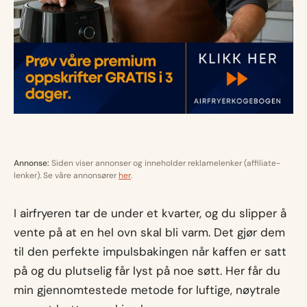
Annonse:
Siden viser annonser og inneholder reklamelenker (affiliate-
lenker). Se våre annonsører
her
.
I airfryeren tar de under et kvarter, og du slipper å
vente på at en hel ovn skal bli varm. Det gjør dem
til den perfekte impulsbakingen når kaffen er satt
på og du plutselig får lyst på noe søtt. Her får du
min gjennomtestede metode for luftige, nøytrale