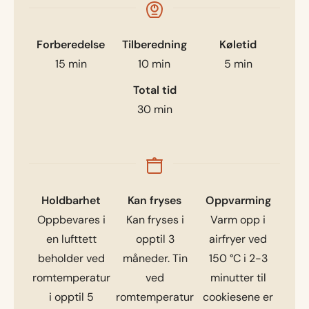
Forberedelse
Tilberedning
Køletid
15
min
10
min
5
min
Total tid
30
min
Holdbarhet
Kan fryses
Oppvarming
Oppbevares i
Kan fryses i
Varm opp i
en lufttett
opptil 3
airfryer ved
beholder ved
måneder. Tin
150 °C i 2-3
romtemperatur
ved
minutter til
i opptil 5
romtemperatur
cookiesene er