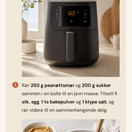
Rør
250 g peanøttsmør
og
200 g sukker
sammen i en bolle til en jevn masse. Tilsett
1
stk. egg
,
1 ts bakepulver
og
1 klype
salt
, og
rør videre til en sammenhengende deig.