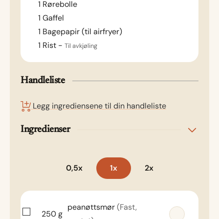
1 Rørebolle
1 Gaffel
1 Bagepapir (til airfryer)
1 Rist -
Til avkjøling
Handleliste
Legg ingrediensene til din handleliste
Ingredienser
0,5x
1x
2x
peanøttsmør
(Fast,
250
g