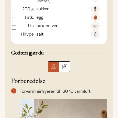
usøtet)
200
g
sukker
1
stk.
egg
1
ts
bakepulver
1
klype
salt
Godteri gjør du
Forberedelse
Forvarm airfryeren til 160 °C varmluft.