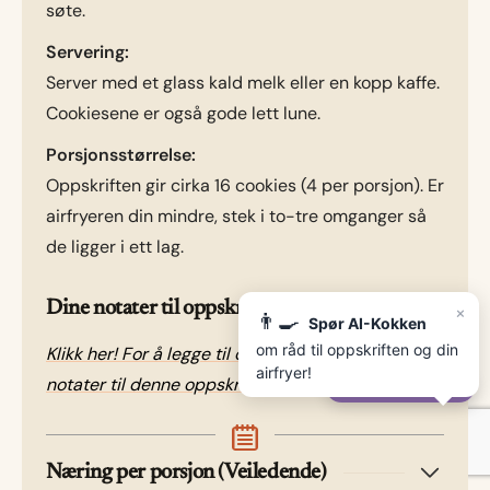
søte.
Servering:
Server med et glass kald melk eller en kopp kaffe.
Cookiesene er også gode lett lune.
Porsjonsstørrelse:
Oppskriften gir cirka 16 cookies (4 per porsjon). Er
airfryeren din mindre, stek i to-tre omganger så
de ligger i ett lag.
Dine notater til oppskriften
×
👨‍🍳
Spør AI-Kokken
om råd til oppskriften og din
Klikk her! For å legge til og lagre dine egne
airfryer!
notater til denne oppskriften.
✨
Spør AI-Kokken
Næring per porsjon (Veiledende)