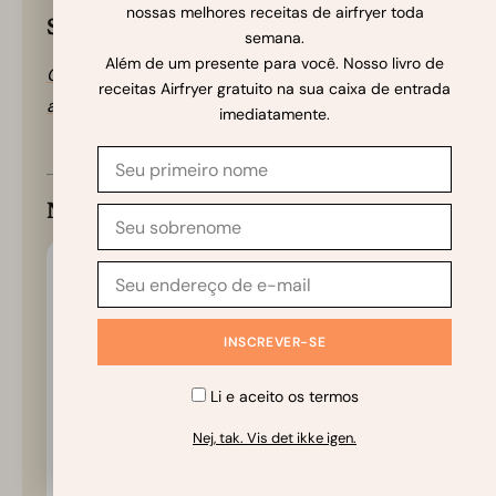
nossas melhores receitas de airfryer toda
Suas anotações para a receita
semana.
Além de um presente para você. Nosso livro de
Clique aqui! Para adicionar e salvar suas próprias
receitas Airfryer gratuito na sua caixa de entrada
anotações para esta receita.
imediatamente.
Nutrição por porção (Indicativa)
Informação nutricional
Batatas fritas na Airfryer
Quantidade por porção
156
Calorias
% Valor diário*
✨
Pergunte ao Chef IA
Li e aceito os termos
Gorduras
0.4
g
1
%
Gorduras saturadas
0.1
g
1
%
Nej, tak. Vis det ikke igen.
Gorduras poli-insaturadas
0.1
g
Gorduras monoinsaturadas
0.2
g
Sódio
109
mg
5
%
Potássio
842
mg
24
%