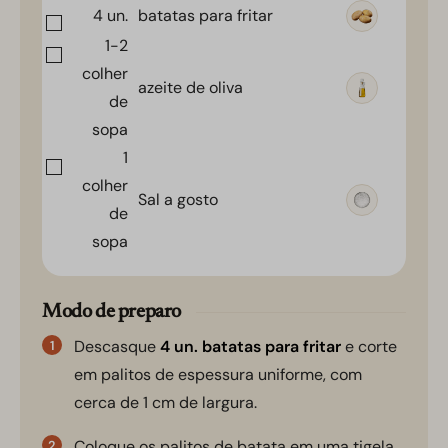
4
un.
batatas para fritar
1-2
colher
azeite de oliva
de
sopa
1
colher
Sal a gosto
de
sopa
Modo de preparo
Descasque
4 un. batatas para fritar
e corte
em palitos de espessura uniforme, com
cerca de 1 cm de largura.
Coloque os palitos de batata em uma tigela