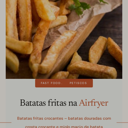
FAST FOOD
PETISCOS
Batatas fritas na
Airfryer
Batatas fritas crocantes – batatas douradas com
crosta crocante e miolo macio de batata