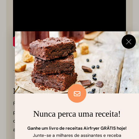
Nossas anotações para a receita
Fique de olho nas batatas fritas perto do final do
preparo, pois o tempo de cozimento pode variar
Nunca perca uma receita!
dependendo do modelo e da eficiência da sua
Ganhe um livro de receitas Airfryer GRÁTIS hoje!
airfryer.
Junte-se a milhares de assinantes e receba