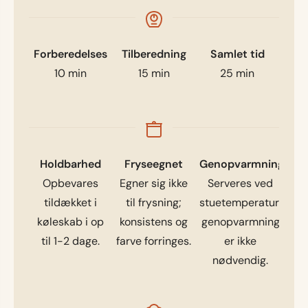
Forberedelses
Tilberedning
Samlet tid
10
min
15
min
25
min
Holdbarhed
Fryseegnet
Genopvarmning
Opbevares
Egner sig ikke
Serveres ved
tildækket i
til frysning;
stuetemperatur;
køleskab i op
konsistens og
genopvarmning
til 1-2 dage.
farve forringes.
er ikke
nødvendig.