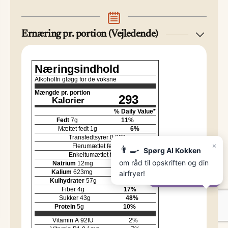
Ernæring pr. portion (Vejledende)
Næringsindhold
Alkoholfri gløgg for de voksne
Mængde pr. portion
293
Kalorier
% Daily Value*
Fedt
7
g
11
%
Mættet fedt
1
g
6
%
Transfedtsyrer
0.003
g
×
Flerumættet fedt
2
g
👨‍🍳
Spørg AI Kokken
Enkeltumættet fedt
4
g
om råd til opskriften og din
Natrium
12
mg
1
%
Kalium
623
mg
18
%
airfryer!
✨
Spørg AI-Kokken
Kulhydrater
57
g
19
%
Fiber
4
g
17
%
Sukker
43
g
48
%
Protein
5
g
10
%
Vitamin A
92
IU
2
%