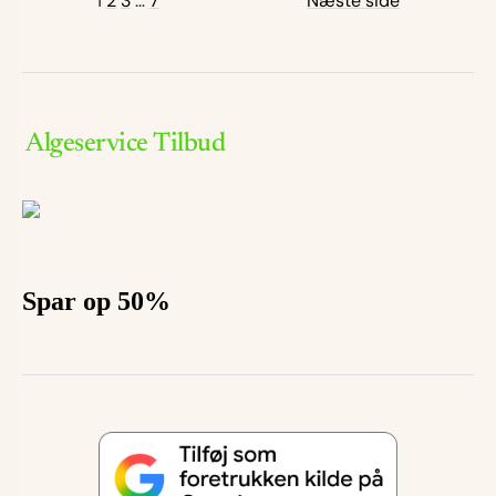
1
2
3
…
7
Næste side
Algeservice Tilbud
Spar op 50%