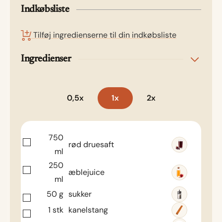
Indkøbsliste
Tilføj ingredienserne til din indkøbsliste
Ingredienser
0,5x
1x
2x
750
rød druesaft
ml
250
æblejuice
ml
50
g
sukker
1
stk
kanelstang