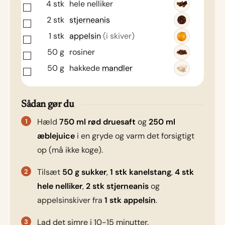
4
stk
hele nelliker
2
stk
stjerneanis
1
stk
appelsin
(i skiver)
50
g
rosiner
50
g
hakkede
mandler
Sådan gør du
Hæld
750 ml rød druesaft
og
250 ml
æblejuice
i en gryde og varm det forsigtigt
op (må ikke koge).
Tilsæt
50 g sukker
,
1 stk kanelstang
,
4 stk
hele nelliker
,
2 stk
stjerneanis
og
appelsinskiver fra
1 stk
appelsin
.
Lad det simre i 10-15 minutter.