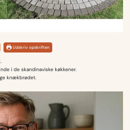
Udskriv opskriften
.
 finde i de skandinaviske køkkener.
bage knækbrødet.