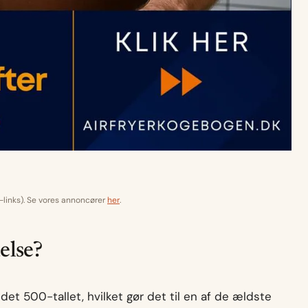
-links). Se vores annoncører
her
.
else?
 det 500-tallet, hvilket gør det til en af de ældste