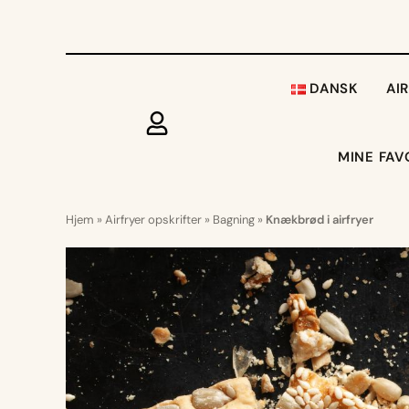
DANSK
AI
MINE FAV
Hjem
»
Airfryer opskrifter
»
Bagning
»
Knækbrød i airfryer