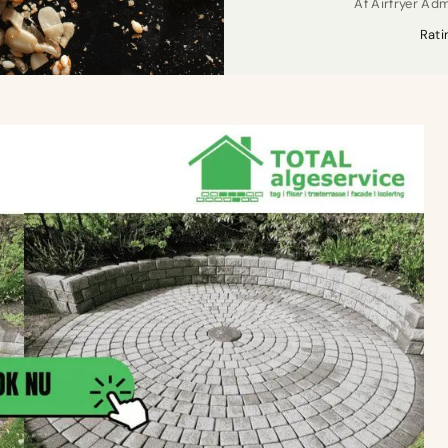
Af
Airfryer Ad
Rati