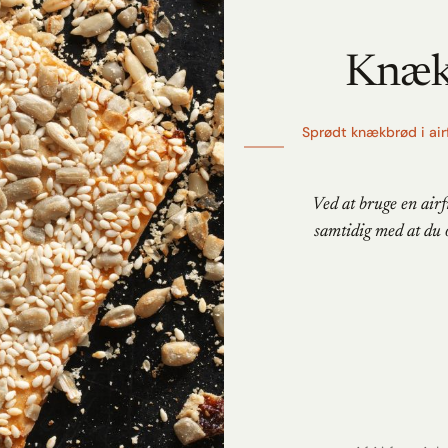
Knæk
Sprødt knækbrød i airf
Ved at bruge en airf
samtidig med at du o