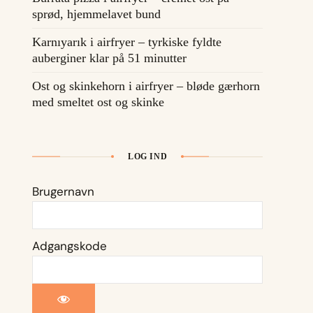
sprød, hjemmelavet bund
Karnıyarık i airfryer – tyrkiske fyldte
auberginer klar på 51 minutter
Ost og skinkehorn i airfryer – bløde gærhorn
med smeltet ost og skinke
LOG IND
Brugernavn
Adgangskode