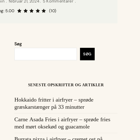
min
februar 21, 2024
5 Kommentarer
ng: 5.00
(10)
Søg
SØG
SENESTE OPSKRIFTER OG ARTIKLER
Hokkaido fritter i airfryer – sprøde
græskarstænger på 33 minutter
Carne Asada Fries i airfryer – sprøde fries
med mørt oksekød og guacamole
Burrata pizza i airfryer – cremet ost på