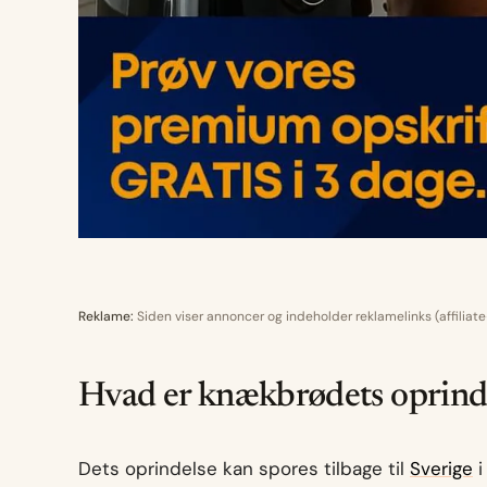
Reklame:
Siden viser annoncer og indeholder reklamelinks (affiliate
Hvad er knækbrødets oprind
Dets oprindelse kan spores tilbage til
Sverige
i