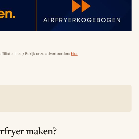
filiate-links). Bekijk onze adverteerders
hier
.
irfryer maken?