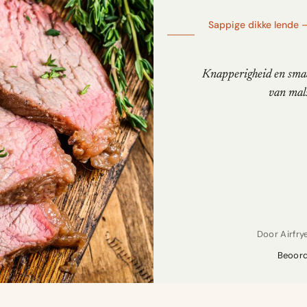
Sappige dikke lende 
Knapperigheid en smaa
van mals
Door
Airfr
Beoord