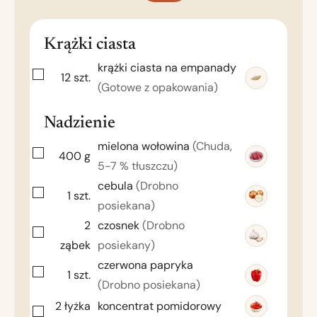
Krążki ciasta
krążki ciasta na empanady
12
szt.
(Gotowe z opakowania)
Nadzienie
mielona wołowina
(Chuda,
400
g
5-7 % tłuszczu)
cebula
(Drobno
1
szt.
posiekana)
2
czosnek
(Drobno
ząbek
posiekany)
czerwona papryka
1
szt.
(Drobno posiekana)
2
łyżka
koncentrat pomidorowy