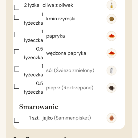
2
łyżka
oliwa z oliwek
1
kmin rzymski
łyżeczka
1
papryka
łyżeczka
0.5
wędzona papryka
łyżeczka
1
sól
(Świeżo zmielony)
łyżeczka
0.5
pieprz
(Roztrzepane)
łyżeczka
Smarowanie
1
szt.
jajko
(Sammenpisket)