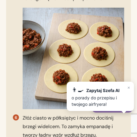
×
👨‍🍳
Zapytaj Szefa AI
o porady do przepisu i
twojego airfryera!
✨
Zapytaj Szefa AI
Złóż ciasto w półksiężyc i mocno dociśnij
brzegi widelcem. To zamyka empanadę i
tworzy ładny wzór wzdłuż brzegu.