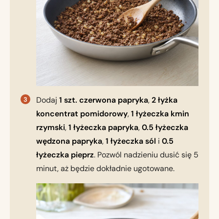
Dodaj
1 szt. czerwona papryka
,
2 łyżka
koncentrat pomidorowy
,
1 łyżeczka kmin
rzymski
,
1 łyżeczka papryka
,
0.5 łyżeczka
wędzona papryka
,
1 łyżeczka sól
i
0.5
łyżeczka pieprz
. Pozwól nadzieniu dusić się 5
minut, aż będzie dokładnie ugotowane.