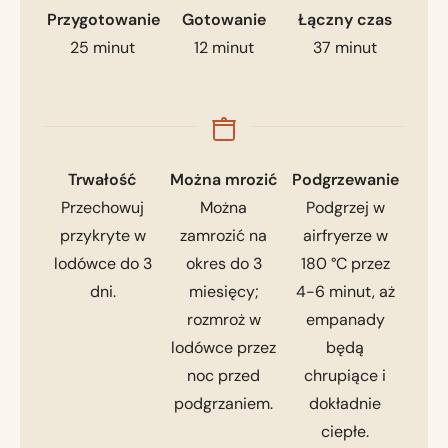
Przygotowanie
Gotowanie
Łączny czas
25
minut
12
minut
37
minut
Trwałość
Można mrozić
Podgrzewanie
Przechowuj
Można
Podgrzej w
przykryte w
zamrozić na
airfryerze w
lodówce do 3
okres do 3
180 °C przez
dni.
miesięcy;
4-6 minut, aż
rozmroż w
empanady
lodówce przez
będą
noc przed
chrupiące i
podgrzaniem.
dokładnie
ciepłe.