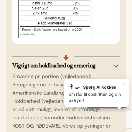
Fosfor
116
mg
12
%
Selen
2
µg
3
%
Zink
1
mg
7
%
Alkohol
0.2
g
Netto kulhydrater
31
g
* Percent Daily Values are based on a 2000
calorie diet.
Vigtigt om holdbarhed og ernæring
Ernæring pr. portion (vejledende):
×
Beregningerne er baseret på data fra Det
👨‍🍳
Spørg AI Kokken
Amerikanske Landbrugsministerium
(USDA).
om råd til opskriften og din
Holdbarhed (vejledende): Holdbarhedsdata
airfryer!
✨
Spørg AI-Kokken
er, så vidt muligt, leveret af offentlige
institutioner, herunder Fødevarestyrelsen
KOST OG FØDEVARE.
Vores oplysninger er