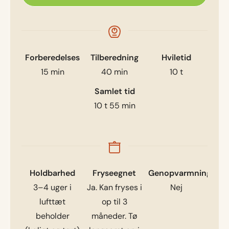
Forberedelses
Tilberedning
Hviletid
15
min
40
min
10
t
Samlet tid
10
t
55
min
Holdbarhed
Fryseegnet
Genopvarmning
3–4 uger i
Ja. Kan fryses i
Nej
lufttæt
op til 3
beholder
måneder. Tø