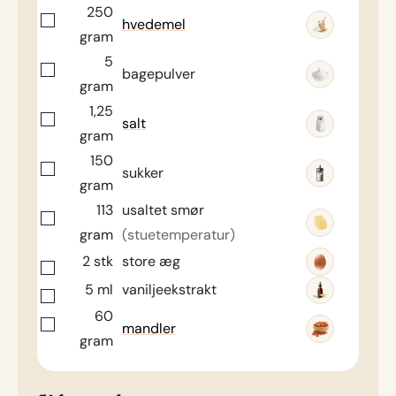
250
hvedemel
gram
5
bagepulver
gram
1,25
salt
gram
150
sukker
gram
113
usaltet smør
gram
(stuetemperatur)
2
stk
store æg
5
ml
vaniljeekstrakt
60
mandler
gram