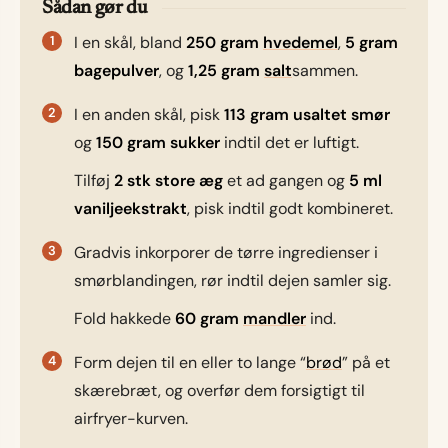
Sådan gør du
I en skål, bland
250 gram
hvedemel
,
5 gram
bagepulver
, og
1,25 gram
salt
sammen.
I en anden skål, pisk
113 gram usaltet smør
og
150 gram sukker
indtil det er luftigt.
Tilføj
2 stk store æg
et ad gangen og
5 ml
vaniljeekstrakt
, pisk indtil godt kombineret.
Gradvis inkorporer de tørre ingredienser i
smørblandingen, rør indtil dejen samler sig.
Fold hakkede
60 gram
mandler
ind.
Form dejen til en eller to lange “
brød
” på et
skærebræt, og overfør dem forsigtigt til
airfryer-kurven.