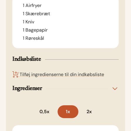
1 Airfryer
1 Skærebræt
1 Kniv
1 Bagepapir
1 Røreskål
Indkøbsliste
Tilføj ingredienserne til din indkøbsliste
Ingredienser
0,5x
1x
2x