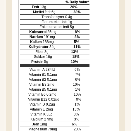
% Daily Value*
Fedt
13
g
20
%
Mættet fedt
6
g
38
%
Transfedtsyrer
0.4
g
Flerumættet fedt
1
g
Enkeltumættet fedt
5
g
Kolesterol
25
mg
8
%
Natrium
191
mg
8
%
Kalium
188
mg
5
%
Kulhydrater
34
g
11
%
Fiber
3
g
13
%
Sukker
16
g
18
%
Protein
5
g
10
%
Vitamin A
284
IU
6
%
Vitamin B1
0.1
mg
7
%
Vitamin B2
0.1
mg
6
%
Vitamin B3
2
mg
10
%
Vitamin B5
0.1
mg
1
%
Vitamin B6
0.2
mg
10
%
Vitamin B12
0.02
µg
0
%
Vitamin D
0.2
µg
1
%
Vitamin E
2
mg
13
%
Vitamin K
3
µg
3
%
Kalcium
27
mg
3
%
Jern
1
mg
6
%
Magnesium
79
mg
20
%