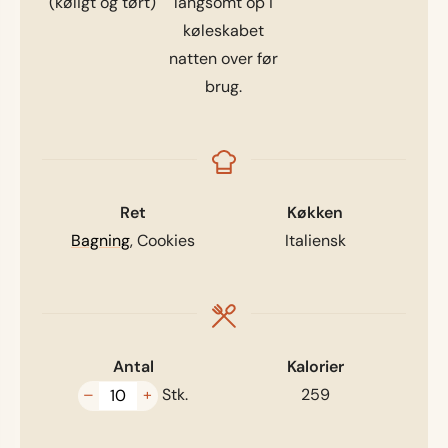
(køligt og tørt)
langsomt op i
køleskabet
natten over før
brug.
Ret
Køkken
Bagning
, Cookies
Italiensk
Antal
Kalorier
–
+
Stk.
259