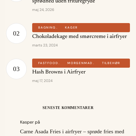
sprødhed uden frituregryde
maj 24, 2026
BAGNING
KAGER
Chokoladekage med smørcreme i airfryer
marts 23, 2024
FASTFOOD
MORGENMAD
TILBEHØR
Hash Browns i Airfryer
maj 17, 2024
SENESTE KOMMENTARER
Kasper
på
Carne Asada Fries i airfryer – sprøde fries med