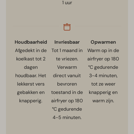
1
uur
Houdbaarheid
Invriesbaar
Opwarmen
Afgedekt in de
Tot 1 maand in
Warm op in de
koelkast tot 2
te vriezen.
airfryer op 180
dagen
Verwarm
°C gedurende
houdbaar. Het
direct vanuit
3-4 minuten,
lekkerst vers
bevroren
tot ze weer
gebakken en
toestand in de
knapperig en
knapperig.
airfryer op 180
warm zijn.
°C gedurende
4-5 minuten.