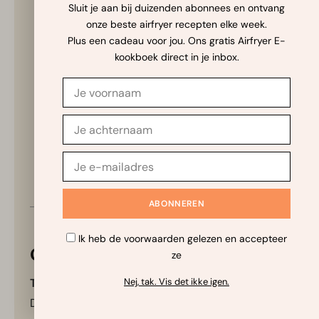
Sluit je aan bij duizenden abonnees en ontvang
onze beste airfryer recepten elke week.
Plus een cadeau voor jou. Ons gratis Airfryer E-
kookboek direct in je inbox.
Ik heb de voorwaarden gelezen en accepteer
✨
Vraag de AI-Kok
Onze opmerkingen bij het recept
ze
Nej, tak. Vis det ikke igen.
Tips voor een perfect resultaat:
De gloeiend hete vormpjes zijn de sleutel — de