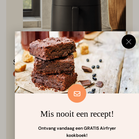
Serveren
Haal de puddingen eruit en serveer ze
meteen, terwijl ze op hun hoogst zijn. Dat ze
na een paar minuten iets inzakken, is heel
normaal.
Mis nooit een recept!
Ontvang vandaag een GRATIS Airfryer
kookboek!