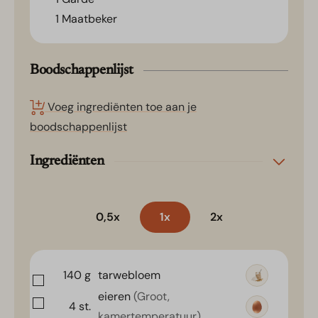
1 Maatbeker
Boodschappenlijst
Voeg ingrediënten toe aan je
boodschappenlijst
Ingrediënten
0,5x
1x
2x
140
g
tarwebloem
eieren
(Groot,
4
st.
kamertemperatuur)