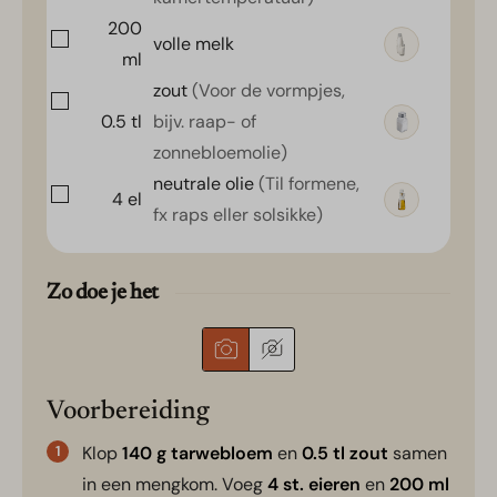
200
volle melk
ml
zout
(Voor de vormpjes,
0.5
tl
bijv. raap- of
zonnebloemolie)
neutrale olie
(Til formene,
4
el
fx raps eller solsikke)
Zo doe je het
Voorbereiding
Klop
140 g tarwebloem
en
0.5 tl zout
samen
in een mengkom. Voeg
4 st. eieren
en
200 ml