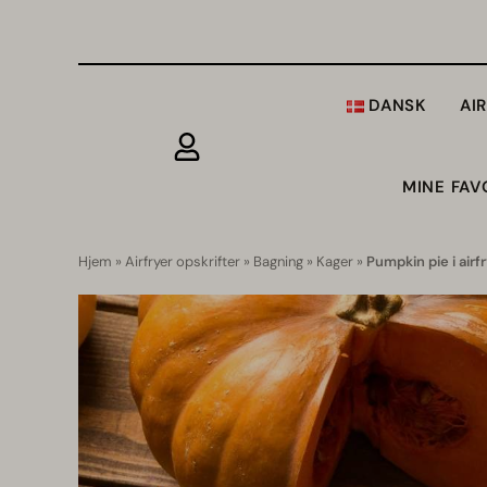
DANSK
AI
MINE FAV
Hjem
»
Airfryer opskrifter
»
Bagning
»
Kager
»
Pumpkin pie i air