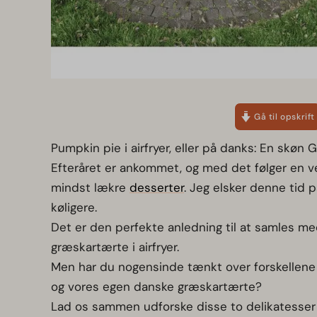
Gå til opskrift
Pumpkin pie i airfryer, eller på danks: En skøn
Efteråret er ankommet, og med det følger en ve
mindst lækre
desserter
. Jeg elsker denne tid p
køligere.
Det er den perfekte anledning til at samles m
græskartærte i airfryer.
Men har du nogensinde tænkt over forskellen
og vores egen danske græskartærte?
Lad os sammen udforske disse to delikatesser o