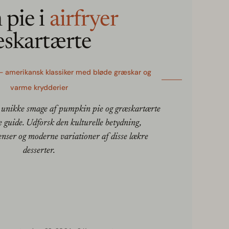
pie i
airfryer
skartærte
 amerikansk klassiker med bløde græskar og
varme krydderier
og unikke smage af pumpkin pie og græskartærte
 guide. Udforsk den kulturelle betydning,
ienser og moderne variationer af disse lækre
desserter.