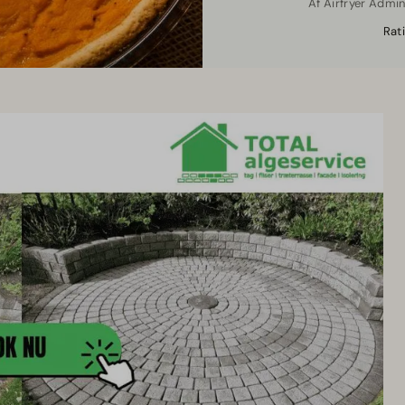
Af
Airfryer Admi
Rat