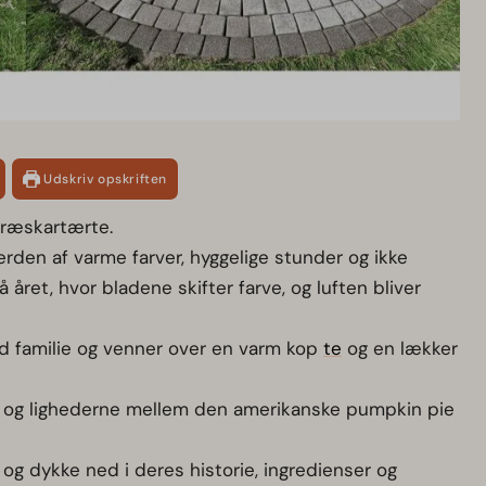
Udskriv opskriften
 Græskartærte.
rden af varme farver, hyggelige stunder og ikke
å året, hvor bladene skifter farve, og luften bliver
ed familie og venner over en varm kop
te
og en lækker
e og lighederne mellem den amerikanske pumpkin pie
g dykke ned i deres historie, ingredienser og