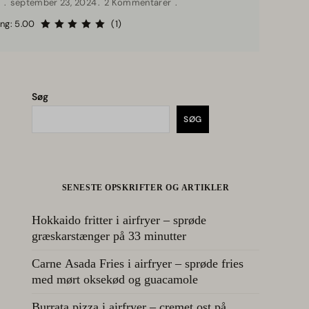
n
september 23, 2024
2 Kommentarer
ing: 5.00
(1)
Søg
SØG
SENESTE OPSKRIFTER OG ARTIKLER
Hokkaido fritter i airfryer – sprøde
græskarstænger på 33 minutter
Carne Asada Fries i airfryer – sprøde fries
med mørt oksekød og guacamole
Burrata pizza i airfryer – cremet ost på