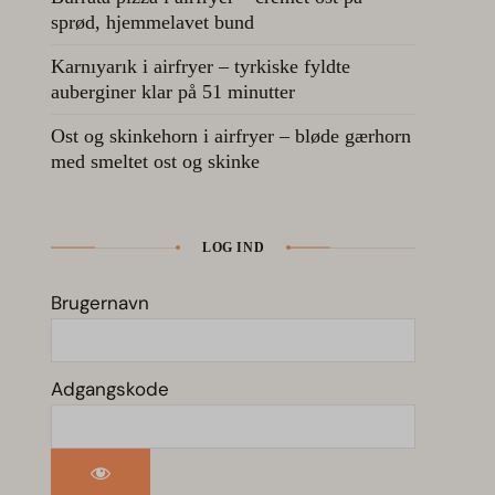
sprød, hjemmelavet bund
Karnıyarık i airfryer – tyrkiske fyldte
auberginer klar på 51 minutter
Ost og skinkehorn i airfryer – bløde gærhorn
med smeltet ost og skinke
LOG IND
Brugernavn
Adgangskode