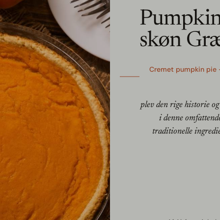
Pumpkin 
skøn Græ
Cremet pumpkin pie –
plev den rige historie 
i denne omfattende
traditionelle ingred